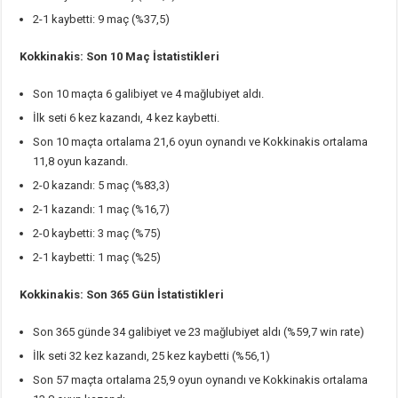
2-1 kaybetti: 9 maç (%37,5)
Kokkinakis: Son 10 Maç İstatistikleri
Son 10 maçta 6 galibiyet ve 4 mağlubiyet aldı.
İlk seti 6 kez kazandı, 4 kez kaybetti.
Son 10 maçta ortalama 21,6 oyun oynandı ve Kokkinakis ortalama
11,8 oyun kazandı.
2-0 kazandı: 5 maç (%83,3)
2-1 kazandı: 1 maç (%16,7)
2-0 kaybetti: 3 maç (%75)
2-1 kaybetti: 1 maç (%25)
Kokkinakis: Son 365 Gün İstatistikleri
Son 365 günde 34 galibiyet ve 23 mağlubiyet aldı (%59,7 win rate)
İlk seti 32 kez kazandı, 25 kez kaybetti (%56,1)
Son 57 maçta ortalama 25,9 oyun oynandı ve Kokkinakis ortalama