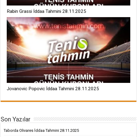
Rabin Grassi İddaa Tahmini 28.11.2025
Jovanovic Popovic İddaa Tahmini 28.11.2025
Son Yazılar
Taborda Olivares İddaa Tahmini 28.11.2025