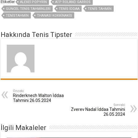
Etiketler
ALEXEI POPYRIN
ATP ROLAND GARROS
GÜNCEL TENIS TAHMINLERI
TENIS IDDAA
TENIS TAHMIN
TENISTAHMIN
THANASI KOKKINAKIS
Hakkında Tenis Tipster
Önceki
Rinderknech Walton İddaa
Tahmini 26.05.2024
Sonraki
Zverev Nadal İddaa Tahmini
26.05.2024
İlgili Makaleler