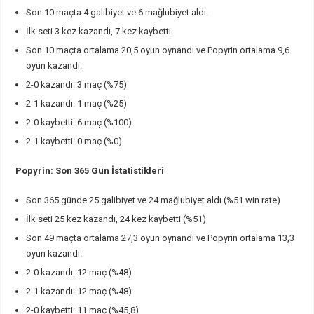
Son 10 maçta 4 galibiyet ve 6 mağlubiyet aldı.
İlk seti 3 kez kazandı, 7 kez kaybetti.
Son 10 maçta ortalama 20,5 oyun oynandı ve Popyrin ortalama 9,6
oyun kazandı.
2-0 kazandı: 3 maç (%75)
2-1 kazandı: 1 maç (%25)
2-0 kaybetti: 6 maç (%100)
2-1 kaybetti: 0 maç (%0)
Popyrin: Son 365 Gün İstatistikleri
Son 365 günde 25 galibiyet ve 24 mağlubiyet aldı (%51 win rate)
İlk seti 25 kez kazandı, 24 kez kaybetti (%51)
Son 49 maçta ortalama 27,3 oyun oynandı ve Popyrin ortalama 13,3
oyun kazandı.
2-0 kazandı: 12 maç (%48)
2-1 kazandı: 12 maç (%48)
2-0 kaybetti: 11 maç (%45,8)