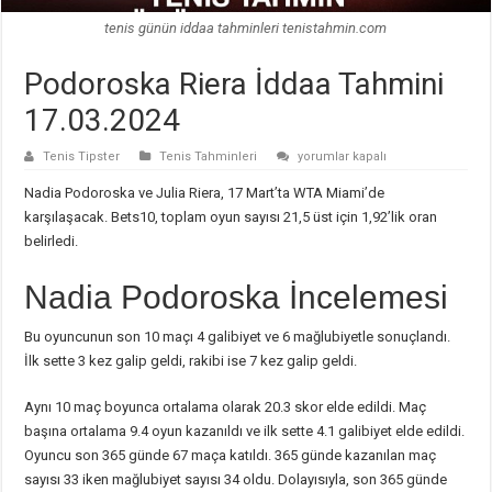
tenis günün iddaa tahminleri tenistahmin.com
Podoroska Riera İddaa Tahmini
17.03.2024
Podoroska
Tenis Tipster
Tenis Tahminleri
yorumlar kapalı
Riera
İddaa
Nadia Podoroska ve Julia Riera, 17 Mart’ta WTA Miami’de
Tahmini
17.03.2024
karşılaşacak. Bets10, toplam oyun sayısı 21,5 üst için 1,92’lik oran
için
belirledi.
Nadia Podoroska İncelemesi
Bu oyuncunun son 10 maçı 4 galibiyet ve 6 mağlubiyetle sonuçlandı.
İlk sette 3 kez galip geldi, rakibi ise 7 kez galip geldi.
Aynı 10 maç boyunca ortalama olarak 20.3 skor elde edildi. Maç
başına ortalama 9.4 oyun kazanıldı ve ilk sette 4.1 galibiyet elde edildi.
Oyuncu son 365 günde 67 maça katıldı. 365 günde kazanılan maç
sayısı 33 iken mağlubiyet sayısı 34 oldu. Dolayısıyla, son 365 günde