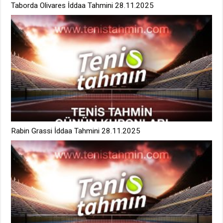
Taborda Olivares İddaa Tahmini 28.11.2025
Rabin Grassi İddaa Tahmini 28.11.2025