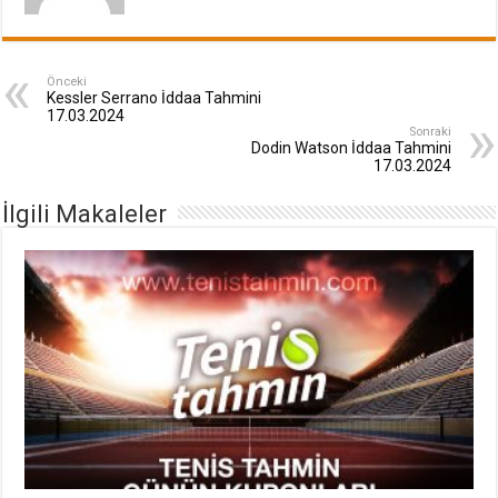
Önceki
Kessler Serrano İddaa Tahmini
17.03.2024
Sonraki
Dodin Watson İddaa Tahmini
17.03.2024
İlgili Makaleler