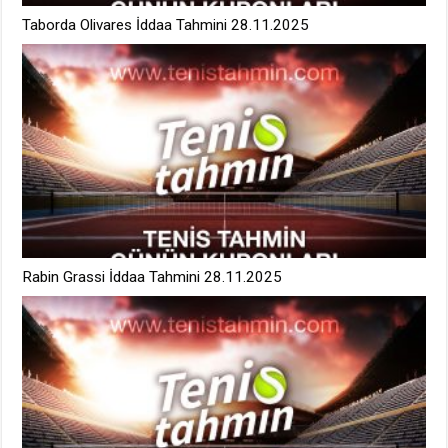
Taborda Olivares İddaa Tahmini 28.11.2025
Rabin Grassi İddaa Tahmini 28.11.2025