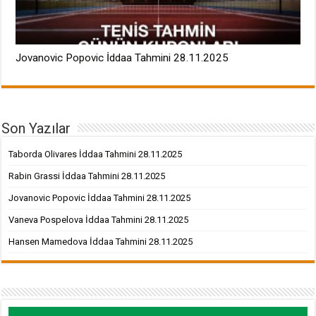
Jovanovic Popovic İddaa Tahmini 28.11.2025
Son Yazılar
Taborda Olivares İddaa Tahmini 28.11.2025
Rabin Grassi İddaa Tahmini 28.11.2025
Jovanovic Popovic İddaa Tahmini 28.11.2025
Vaneva Pospelova İddaa Tahmini 28.11.2025
Hansen Mamedova İddaa Tahmini 28.11.2025