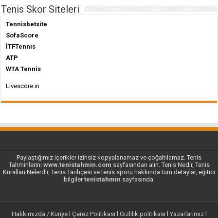
Tenis Skor Siteleri
Tennisbetsite
SofaScore
İTFTennis
ATP
WTA Tennis
Livescore.in
Paylaştığımız içerikler izinsiz kopyalanamaz ve çoğaltılamaz. Tenis
Tahminlerini
www.tenistahmin.com
sayfasından alın. Tenis Nedir, Tenis
Kuralları Nelerdir, Tenis Tarihçesi ve tenis sporu hakkında tüm detaylar, eğitici
bilgiler
tenistahmin
sayfasında.
Hakkımızda / Künye
l
Çerez Politikası
l
Gizlilik politikası
l
Yazarlarımız
l