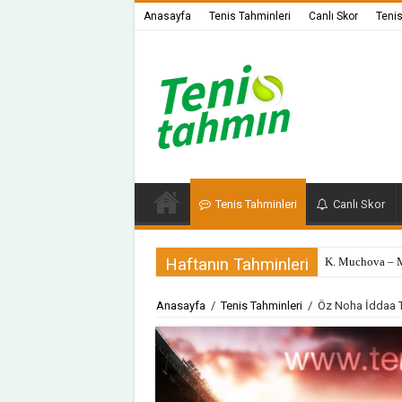
Anasayfa
Tenis Tahminleri
Canlı Skor
Teni
Tenis Tahminleri
Canlı Skor
Haftanın Tahminleri
K. Muchova – M
Anasayfa
/
Tenis Tahminleri
/
Öz Noha İddaa T