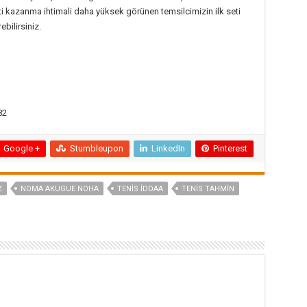
eti kazanma ihtimali daha yüksek görünen temsilcimizin ilk seti
ebilirsiniz.
82
Google +
Stumbleupon
LinkedIn
Pinterest
Z
NOMA AKUGUE NOHA
TENIS IDDAA
TENIS TAHMIN