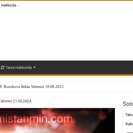
s Hakkında
Tenis Hakkında
. Bouzkova İddaa Tahmini 18.08.2023
ahmini 21.05.2024
Son
Tabo
Rabi