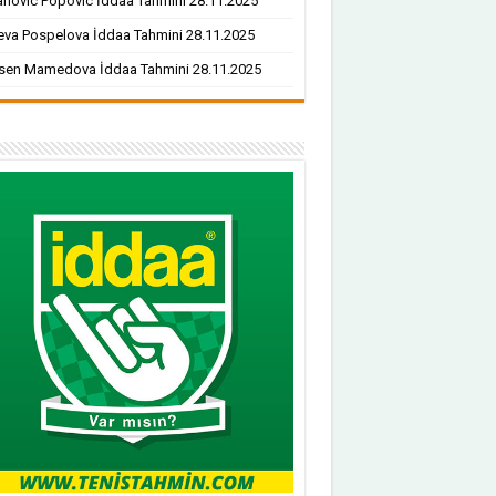
novic Popovic İddaa Tahmini 28.11.2025
va Pospelova İddaa Tahmini 28.11.2025
sen Mamedova İddaa Tahmini 28.11.2025