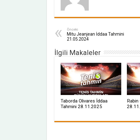
Önceki
Mitu Jeanjean İddaa Tahmini
21.05.2024
İlgili Makaleler
Taborda Olivares İddaa
Rabin 
Tahmini 28.11.2025
28.11