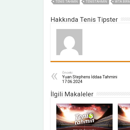
TENIS TAHMIN
TENISTAHMIN
WTA BIR
Hakkında Tenis Tipster
Önceki
Yuan Stephens İddaa Tahmini
17.06.2024
İlgili Makaleler