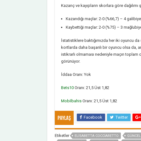
Kazanç ve kayıpların skorlara göre dağılımı ş
Kazandığı maçlar: 2-0 (%66,7) – 4 galibiyet
Kaybettiği maçlar: 2-0 (%75) – 3 mağlubiy
İstatistiklere baktığımızda her iki oyuncu 
kortlarda daha başarılı bir oyuncu olsa da,
istikrarlı olmaması nedeniyle maçın toplam o
görünüyor.
İddaa Oranı: Yok
Bets10
Oranı: 21,5 Üst 1,82
Mobilbahis
Oranı: 21,5 Üst 1,82
Facebook
Twitter
Paylaş
Etiketler
ELISABETTA COCCIARETTO
GÜNCEL 