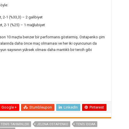
öyle:
, 2-1 (%33,3) – 2 galibiyet
et, 2-1 (%25) – 1 mağlubiyet
da son 10 maçta benzer bir performans göstermiş. Ostapenko çim
 aralarında daha önce maç olmaması ve her iki oyuncunun da
yun sayısının yüksek olması daha mantıklı bir tercih gibi
Google +
Stumbleupon
LinkedIn
Pinterest
TENIS TAHMINLERI
JELENA OSTAPENKO
TENIS IDDAA