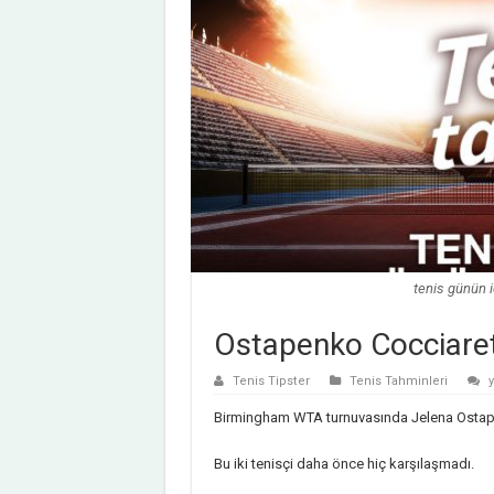
tenis günün 
Ostapenko Cocciaret
O
Tenis Tipster
Tenis Tahminleri
y
C
İ
Birmingham WTA turnuvasında Jelena Ostapenk
T
1
i
Bu iki tenisçi daha önce hiç karşılaşmadı.