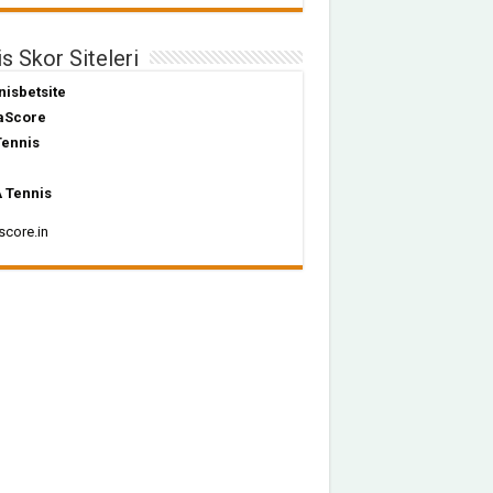
s Skor Siteleri
nisbetsite
aScore
Tennis
 Tennis
score.in