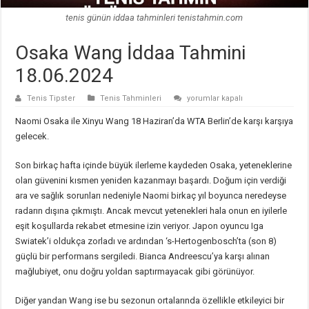
tenis günün iddaa tahminleri tenistahmin.com
Osaka Wang İddaa Tahmini
18.06.2024
Osaka
Tenis Tipster
Tenis Tahminleri
yorumlar kapalı
Wang
İddaa
Naomi Osaka ile Xinyu Wang 18 Haziran’da WTA Berlin’de karşı karşıya
Tahmini
18.06.2024
gelecek.
için
Son birkaç hafta içinde büyük ilerleme kaydeden Osaka, yeteneklerine
olan güvenini kısmen yeniden kazanmayı başardı. Doğum için verdiği
ara ve sağlık sorunları nedeniyle Naomi birkaç yıl boyunca neredeyse
radarın dışına çıkmıştı. Ancak mevcut yetenekleri hala onun en iyilerle
eşit koşullarda rekabet etmesine izin veriyor. Japon oyuncu Iga
Swiatek’i oldukça zorladı ve ardından ‘s-Hertogenbosch’ta (son 8)
güçlü bir performans sergiledi. Bianca Andreescu’ya karşı alınan
mağlubiyet, onu doğru yoldan saptırmayacak gibi görünüyor.
Diğer yandan Wang ise bu sezonun ortalarında özellikle etkileyici bir