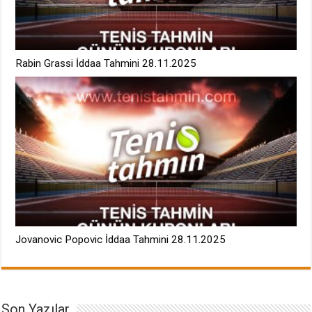
Rabin Grassi İddaa Tahmini 28.11.2025
Jovanovic Popovic İddaa Tahmini 28.11.2025
Son Yazılar