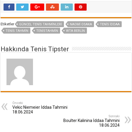
Etiketler
GÜNCEL TENIS TAHMINLERI
NAOMI OSAKA
TENIS IDDAA
TENIS TAHMIN
TENISTAHMIN
WTA BERLIN
Hakkında Tenis Tipster
Önceki
Vekic Niemeier İddaa Tahmini
18.06.2024
Sonraki
Boulter Kalinina İddaa Tahmini
18.06.2024