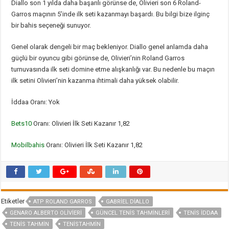
Diallo son 1 yılda daha başarılı görünse de, Olivieri son 6 Roland-
Garros maçının 5’inde ilk seti kazanmayı başardı. Bu bilgi bize ilginç
bir bahis seçeneği sunuyor.
Genel olarak dengeli bir maç bekleniyor. Diallo genel anlamda daha
güçlü bir oyuncu gibi görünse de, Olivieri’nin Roland Garros
turnuvasında ilk seti domine etme alışkanlığı var. Bu nedenle bu maçın
ilk setini Olivieri’nin kazanma ihtimali daha yüksek olabilir.
İddaa Oranı: Yok
Bets10
Oranı: Olivieri İlk Seti Kazanır 1,82
Mobilbahis
Oranı: Olivieri İlk Seti Kazanır 1,82
Etiketler
ATP ROLAND GARROS
GABRIEL DIALLO
GENARO ALBERTO OLIVIERI
GÜNCEL TENIS TAHMINLERI
TENIS IDDAA
TENIS TAHMIN
TENISTAHMIN