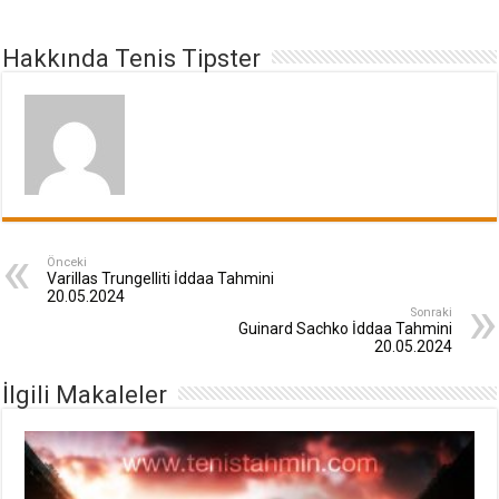
Hakkında Tenis Tipster
Önceki
Varillas Trungelliti İddaa Tahmini
20.05.2024
Sonraki
Guinard Sachko İddaa Tahmini
20.05.2024
İlgili Makaleler