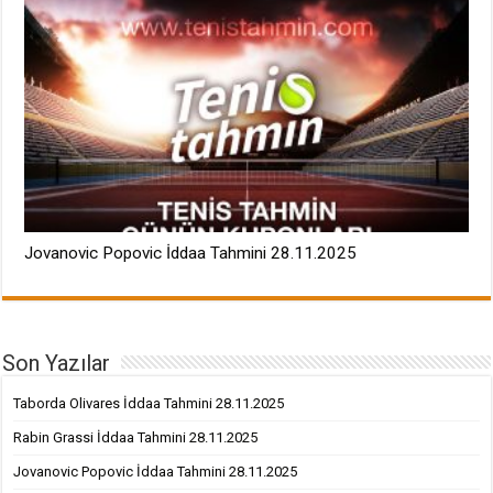
Jovanovic Popovic İddaa Tahmini 28.11.2025
Son Yazılar
Taborda Olivares İddaa Tahmini 28.11.2025
Rabin Grassi İddaa Tahmini 28.11.2025
Jovanovic Popovic İddaa Tahmini 28.11.2025