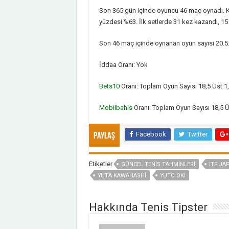
Son 365 gün içinde oyuncu 46 maç oynadı. K
yüzdesi %63. İlk setlerde 31 kez kazandı, 1
Son 46 maç içinde oynanan oyun sayısı 20.5. O
İddaa Oranı: Yok
Bets10
Oranı: Toplam Oyun Sayısı 18,5 Üst 1
Mobilbahis
Oranı: Toplam Oyun Sayısı 18,5 Ü
Facebook
Twitter
Paylaş
Etiketler
GÜNCEL TENIS TAHMINLERI
ITF JA
YUTA KAWAHASHI
YUTO OKI
Hakkında Tenis Tipster