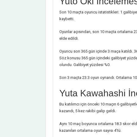
Yuto Oki İncelemes
Son 10 maçta oyuncu istatistikleri: 1 galibiy
kaybetti.
Oyunlar açısından, son 10 maçta ortalama 23.3
elde edildi.
Oyuncu son 365 gün içinde 3 maça katıldı. 365
Söz konusu 365 gün içindeki galibiyet yüzdes
olundu. Galibiyet yüzdesi %0.
Son 3 maçta 23.3 oyun oynandı. Ortalama 10.7
Yuta Kawahashi İn
Bu katılımcı için önceki 10 maçın 6 galibiyet
kazandı, 5 kez rakibi galip geldi.
Aynı 10 maç boyunca ortalama 18.3 skor elde 
kazanılan ortalama oyun sayısı 4’tü.