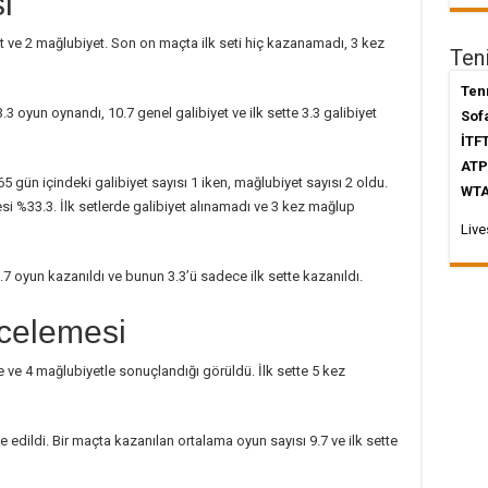
i
et ve 2 mağlubiyet. Son on maçta ilk seti hiç kazanamadı, 3 kez
Teni
Ten
 oyun oynandı, 10.7 genel galibiyet ve ilk sette 3.3 galibiyet
Sof
İTF
ATP
 gün içindeki galibiyet sayısı 1 iken, mağlubiyet sayısı 2 oldu.
WTA
i %33.3. İlk setlerde galibiyet alınamadı ve 3 kez mağlup
Live
 oyun kazanıldı ve bunun 3.3’ü sadece ilk sette kazanıldı.
celemesi
le ve 4 mağlubiyetle sonuçlandığı görüldü. İlk sette 5 kez
edildi. Bir maçta kazanılan ortalama oyun sayısı 9.7 ve ilk sette