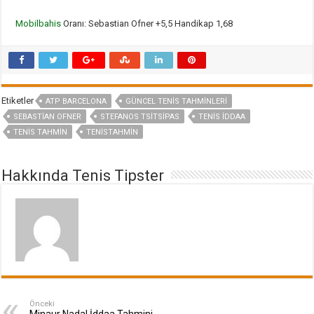
Mobilbahis
Oranı: Sebastian Ofner +5,5 Handikap 1,68
Etiketler
ATP BARCELONA
GÜNCEL TENIS TAHMINLERI
SEBASTIAN OFNER
STEFANOS TSITSIPAS
TENIS IDDAA
TENIS TAHMIN
TENISTAHMIN
Hakkında Tenis Tipster
Önceki
Minaur Nadal İddaa Tahmini