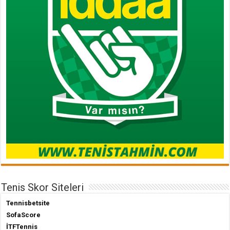
Tenis Skor Siteleri
Tennisbetsite
SofaScore
İTFTennis