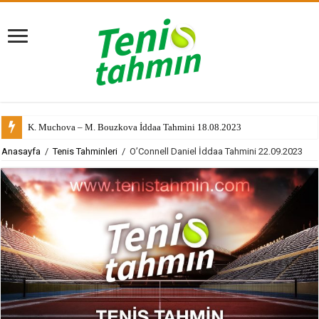
K. Muchova – M. Bouzkova İddaa Tahmini 18.08.2023
Anasayfa
/
Tenis Tahminleri
/
O’Connell Daniel İddaa Tahmini 22.09.2023