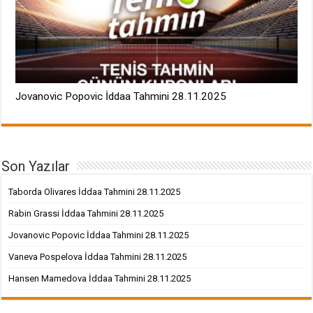
Jovanovic Popovic İddaa Tahmini 28.11.2025
Son Yazılar
Taborda Olivares İddaa Tahmini 28.11.2025
Rabin Grassi İddaa Tahmini 28.11.2025
Jovanovic Popovic İddaa Tahmini 28.11.2025
Vaneva Pospelova İddaa Tahmini 28.11.2025
Hansen Mamedova İddaa Tahmini 28.11.2025