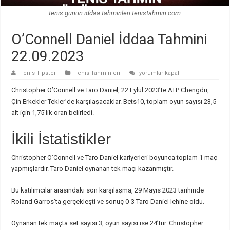
tenis günün iddaa tahminleri tenistahmin.com
O’Connell Daniel İddaa Tahmini
22.09.2023
O’Connell
Tenis Tipster
Tenis Tahminleri
yorumlar kapalı
Daniel
İddaa
Christopher O’Connell ve Taro Daniel, 22 Eylül 2023’te ATP Chengdu,
Tahmini
22.09.2023
Çin Erkekler Tekler’de karşılaşacaklar. Bets10, toplam oyun sayısı 23,5
için
alt için 1,75’lik oran belirledi.
İkili İstatistikler
Christopher O’Connell ve Taro Daniel kariyerleri boyunca toplam 1 maç
yapmışlardır. Taro Daniel oynanan tek maçı kazanmıştır.
Bu katılımcılar arasındaki son karşılaşma, 29 Mayıs 2023 tarihinde
Roland Garros’ta gerçekleşti ve sonuç 0-3 Taro Daniel lehine oldu.
Oynanan tek maçta set sayısı 3, oyun sayısı ise 24’tür. Christopher