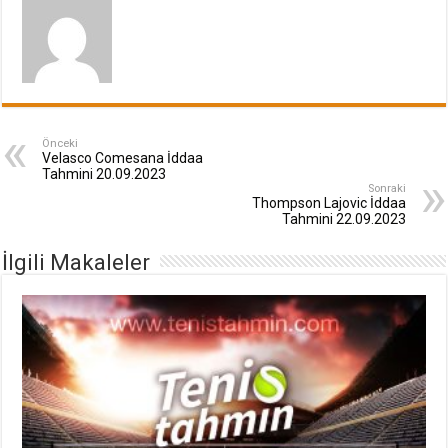
Önceki
Velasco Comesana İddaa
Tahmini 20.09.2023
Sonraki
Thompson Lajovic İddaa
Tahmini 22.09.2023
İlgili Makaleler