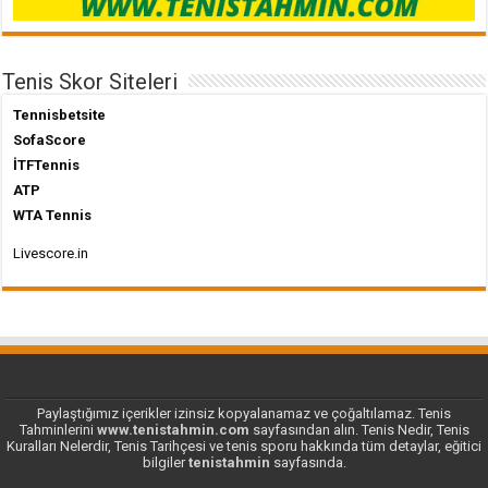
Tenis Skor Siteleri
Tennisbetsite
SofaScore
İTFTennis
ATP
WTA Tennis
Livescore.in
Paylaştığımız içerikler izinsiz kopyalanamaz ve çoğaltılamaz. Tenis
Tahminlerini
www.tenistahmin.com
sayfasından alın. Tenis Nedir, Tenis
Kuralları Nelerdir, Tenis Tarihçesi ve tenis sporu hakkında tüm detaylar, eğitici
bilgiler
tenistahmin
sayfasında.