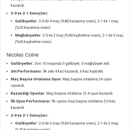
kazandı.
2-0 ve 2-1 Sonuçları:
Galibiyetler:
2-0 ile 4 maç (%80 kazanma oranı), 2-1 ile 1 maç
(%20 kazanma oranı).
Mağlubiyetler:
2-0 ile 2 maç (%40 kaybetme oranı), 2-1 ile 3 maç
(%60 kaybetme oranı).
Nicolas Colne
Galibiyetler:
Son 10 maçında 5 galibiyet, 5 mağlubiyet aldı.
Set Performansı:
İlk seti 4 kez kazandı, 6 kez kaybetti.
Maç Başına Ortalama Oyun:
Maç başına ortalama 24 oyun
oynandı.
Kazandığı Oyunlar:
Maç başına ortalama 12.4 oyun kazandı.
İlk Oyun Performansı:
İlk oyunu maç başına ortalama 5.3 kez
kazandı.
2-0 ve 2-1 Sonuçları:
Galibiyetler:
2-0 ile 3 maç (%60 kazanma oranı), 2-1 ile 2 maç
(%40 kazanma oranı).