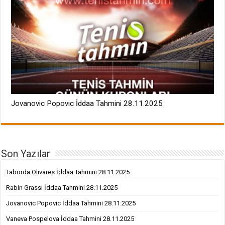
Jovanovic Popovic İddaa Tahmini 28.11.2025
Son Yazılar
Taborda Olivares İddaa Tahmini 28.11.2025
Rabin Grassi İddaa Tahmini 28.11.2025
Jovanovic Popovic İddaa Tahmini 28.11.2025
Vaneva Pospelova İddaa Tahmini 28.11.2025