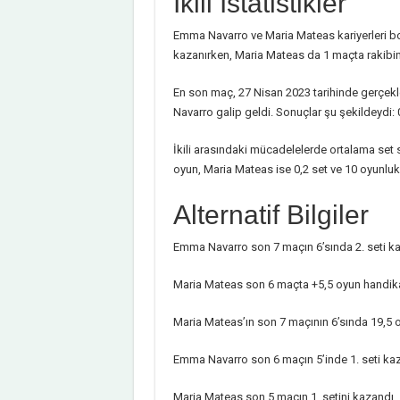
İkili İstatistikler
Emma Navarro ve Maria Mateas kariyerleri b
kazanırken, Maria Mateas da 1 maçta rakibini
En son maç, 27 Nisan 2023 tarihinde gerçek
Navarro galip geldi. Sonuçlar şu şekildeydi: 0-
İkili arasındaki mücadelelerde ortalama set sa
oyun, Maria Mateas ise 0,2 set ve 10 oyunluk b
Alternatif Bilgiler
Emma Navarro son 7 maçın 6’sında 2. seti ka
Maria Mateas son 6 maçta +5,5 oyun handika
Maria Mateas’ın son 7 maçının 6’sında 19,5 o
Emma Navarro son 6 maçın 5’inde 1. seti kaz
Maria Mateas son 5 maçın 1. setini kazandı.