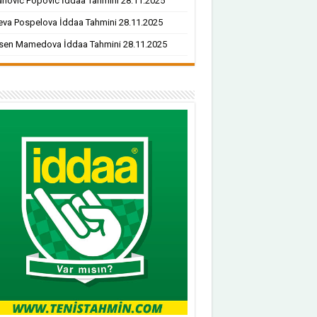
novic Popovic İddaa Tahmini 28.11.2025
va Pospelova İddaa Tahmini 28.11.2025
sen Mamedova İddaa Tahmini 28.11.2025