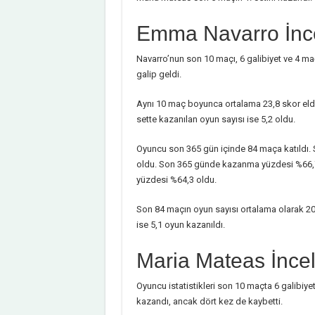
Emma Navarro İnc
Navarro’nun son 10 maçı, 6 galibiyet ve 4 mağ
galip geldi.
Aynı 10 maç boyunca ortalama 23,8 skor elde 
sette kazanılan oyun sayısı ise 5,2 oldu.
Oyuncu son 365 gün içinde 84 maça katıldı. S
oldu. Son 365 günde kazanma yüzdesi %66,7.
yüzdesi %64,3 oldu.
Son 84 maçın oyun sayısı ortalama olarak 20
ise 5,1 oyun kazanıldı.
Maria Mateas İnce
Oyuncu istatistikleri son 10 maçta 6 galibiyet
kazandı, ancak dört kez de kaybetti.