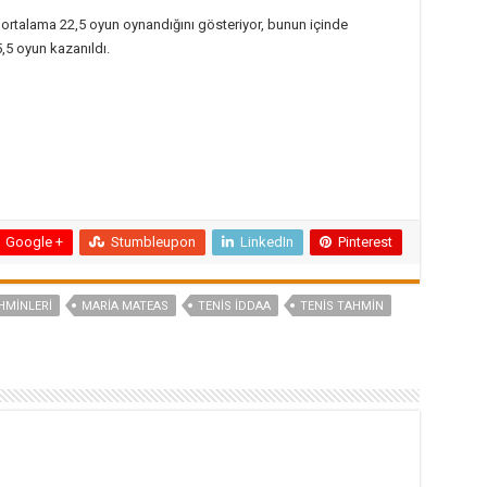
a ortalama 22,5 oyun oynandığını gösteriyor, bunun içinde
5,5 oyun kazanıldı.
Google +
Stumbleupon
LinkedIn
Pinterest
HMINLERI
MARIA MATEAS
TENIS IDDAA
TENIS TAHMIN