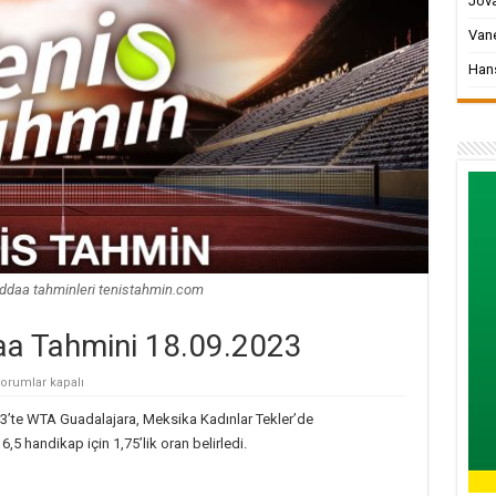
Jova
Vane
Han
iddaa tahminleri tenistahmin.com
aa Tahmini 18.09.2023
avarro
orumlar kapalı
ateas
ddaa
3’te WTA Guadalajara, Meksika Kadınlar Tekler’de
ahmini
8.09.2023
,5 handikap için 1,75’lik oran belirledi.
çin