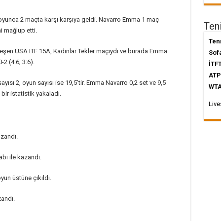
oyunca 2 maçta karşı karşıya geldi. Navarro Emma 1 maç
Teni
 mağlup etti.
Ten
leşen USA ITF 15A, Kadınlar Tekler maçıydı ve burada Emma
Sof
2 (4:6; 3:6).
İTF
ATP
yısı 2, oyun sayısı ise 19,5’tir. Emma Navarro 0,2 set ve 9,5
WTA
ir istatistik yakaladı.
Live
zandı.
bı ile kazandı.
yun üstüne çıkıldı.
andı.