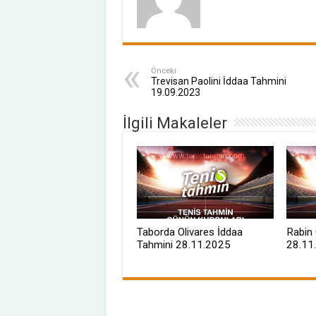
Önceki
Trevisan Paolini İddaa Tahmini
19.09.2023
İlgili Makaleler
Taborda Olivares İddaa
Rabin 
Tahmini 28.11.2025
28.11