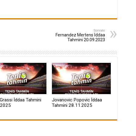
Sonraki
Fernandez Mertens İddaa
Tahmini 20.09.2023
Grassi İddaa Tahmini
Jovanovic Popovic İddaa
.2025
Tahmini 28.11.2025