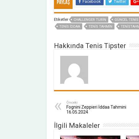
Facebook
Twitter
Paylaş
Etiketler
CHALLENGER TURIN
GÜNCEL TENIS
TENIS IDDAA
TENIS TAHMIN
TENISTAH
Hakkında Tenis Tipster
Önceki
Fognini Zeppieri İddaa Tahmini
16.05.2024
İlgili Makaleler