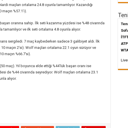
. Nardi maçları ortalama 24.8 oyunla tamamlıyor. Kazandığı
0 maçın %57.1’i).
Teni
r başarı oranına sahip. İlk seti kazanma yüzdesi ise %48 civarında
Ten
a tamamlıyor ve ilk seti ortalama 4.8 oyunla alıyor.
Sof
İTF
ans sergiledi. 7 maç kaybederken sadece 3 galibiyet aldı. İlk
ATP
n 10 maçın 2’si). Wolf maçları ortalama 22.1 oyun sürüyor ve
WTA
10 maçın %66.7’si).
Live
50 maç). Yıl boyunca elde ettiği %44’lük başarı oranı ise
esi de %44 civarında seyrediyor. Wolf maçları ortalama 23.1
nla alıyor.