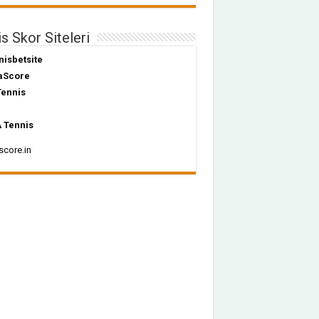
s Skor Siteleri
nisbetsite
aScore
Tennis
 Tennis
score.in