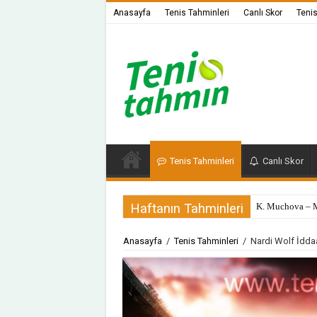
Anasayfa
Tenis Tahminleri
Canlı Skor
Teni
Tenis Tahminleri
Canlı Skor
Haftanın Tahminleri
K. Muchova – M
Anasayfa
/
Tenis Tahminleri
/
Nardi Wolf İdda