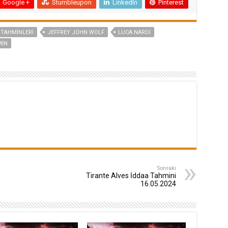
Google +
Stumbleupon
LinkedIn
Pinterest
 TAHMINLERI
JEFFREY JOHN WOLF
LUCA NARDI
MIN
Sonraki
Tirante Alves İddaa Tahmini
16.05.2024