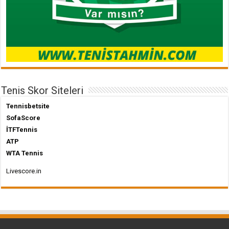
Tenis Skor Siteleri
Tennisbetsite
SofaScore
İTFTennis
ATP
WTA Tennis
Livescore.in