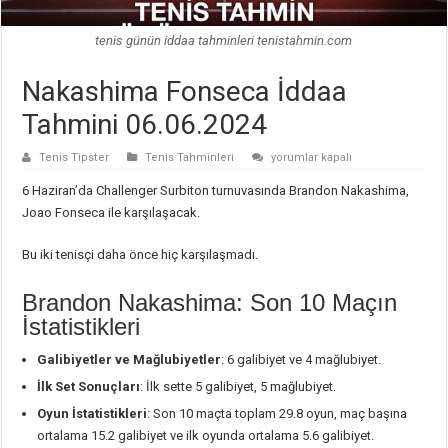
tenis günün iddaa tahminleri tenistahmin.com
Nakashima Fonseca İddaa
Tahmini 06.06.2024
Nakashima
Tenis Tipster
Tenis Tahminleri
yorumlar kapalı
Fonseca
İddaa
6 Haziran’da Challenger Surbiton turnuvasında Brandon Nakashima,
Tahmini
06.06.2024
Joao Fonseca ile karşılaşacak.
için
Bu iki tenisçi daha önce hiç karşılaşmadı.
Brandon Nakashima: Son 10 Maçın
İstatistikleri
Galibiyetler ve Mağlubiyetler
: 6 galibiyet ve 4 mağlubiyet.
İlk Set Sonuçları
: İlk sette 5 galibiyet, 5 mağlubiyet.
Oyun İstatistikleri
: Son 10 maçta toplam 29.8 oyun, maç başına
ortalama 15.2 galibiyet ve ilk oyunda ortalama 5.6 galibiyet.