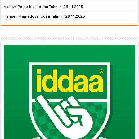
Vaneva Pospelova İddaa Tahmini 28.11.2025
Hansen Mamedova İddaa Tahmini 28.11.2025