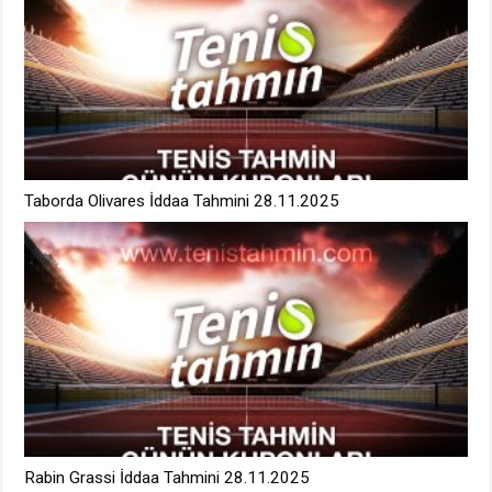
Taborda Olivares İddaa Tahmini 28.11.2025
Rabin Grassi İddaa Tahmini 28.11.2025