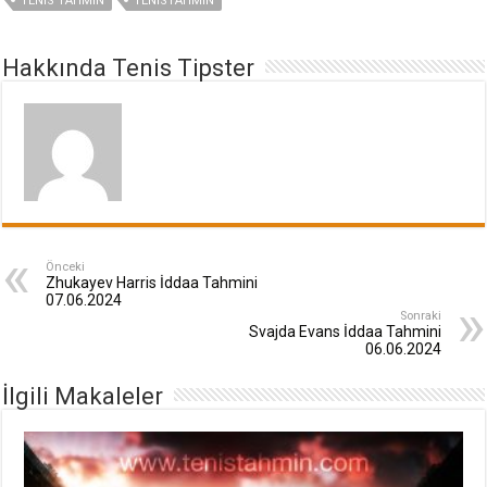
TENIS TAHMIN
TENISTAHMIN
Hakkında Tenis Tipster
Önceki
Zhukayev Harris İddaa Tahmini
07.06.2024
Sonraki
Svajda Evans İddaa Tahmini
06.06.2024
İlgili Makaleler