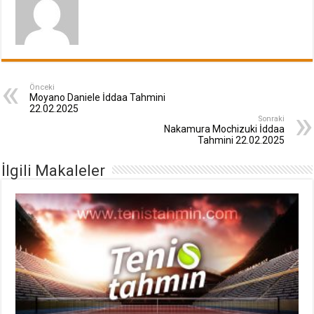
Önceki
Moyano Daniele İddaa Tahmini
22.02.2025
Sonraki
Nakamura Mochizuki İddaa
Tahmini 22.02.2025
İlgili Makaleler