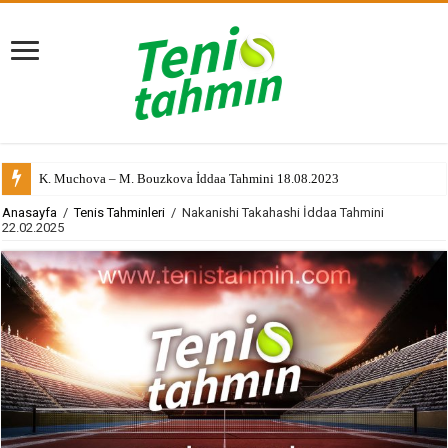
K. Muchova – M. Bouzkova İddaa Tahmini 18.08.2023
Anasayfa
/
Tenis Tahminleri
/
Nakanishi Takahashi İddaa Tahmini
22.02.2025