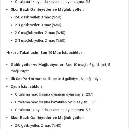
Ortalama ilk oyunda kazanılan oyun sayısı: 5.3
Skor Bazlı Galibiyetler ve Mağlubiyetler:
2-0 galibiyetler: 3 maç (%50)
2-1 galibiyetler: 3 maç (%50)
2-0 mağlubiyetler: 2 maç (%40)
2-1 mağlubiyetler: 2 maç (%60)
Hikaru Takahashi: Son 10 Maç İstatistikleri
Galibiyetler ve Mağlubiyetler:
Son 10 maçta 5 galibiyet, 5
mağlubiyet.
İlk Set Performansı:
İlk sette 4 galibiyet, 6 mağlubiyet.
Oyun İstatistikleri:
Ortalama maç başına oynanan oyun sayısı: 23.1
Ortalama maç başına kazanılan oyun sayısı: 11.7
Ortalama ilk oyunda kazanılan oyun sayısı: 5.5
Skor Bazlı Galibiyetler ve Mağlubiyetler:
2-0 galibiyetler: 2 maç (%40)