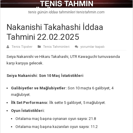
tenis günün iddaa tahminleri tenistahmin.com
Nakanishi Takahashi İddaa
Tahmini 22.02.2025
Nakanishi
Tenis Tipster
Tenis Tahminleri
yorumlar kapalı
Takahashi
İddaa
Seiya Nakanishi ve Hikaru Takahashi, UTR Kawaguchi turnuvasında
Tahmini
22.02.2025
karşı karşıya gelecek.
için
Seiya Nakanishi: Son 10 Maç İstatistikleri
Galibiyetler ve Mağlubiyetler:
Son 10 maçta 6 galibiyet, 4
mağlubiyet.
İlk Set Performansı:
İlk sette 5 galibiyet, 5 mağlubiyet.
Oyun İstatistikleri:
Ortalama maç başına oynanan oyun sayısı: 21.8
Ortalama maç başına kazanılan oyun sayısı: 11.2