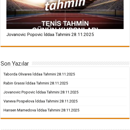
Jovanovic Popovic İddaa Tahmini 28.11.2025
Son Yazılar
Taborda Olivares İddaa Tahmini 28.11.2025
Rabin Grassi İddaa Tahmini 28.11.2025
Jovanovic Popovic İddaa Tahmini 28.11.2025
Vaneva Pospelova İddaa Tahmini 28.11.2025
Hansen Mamedova İddaa Tahmini 28.11.2025