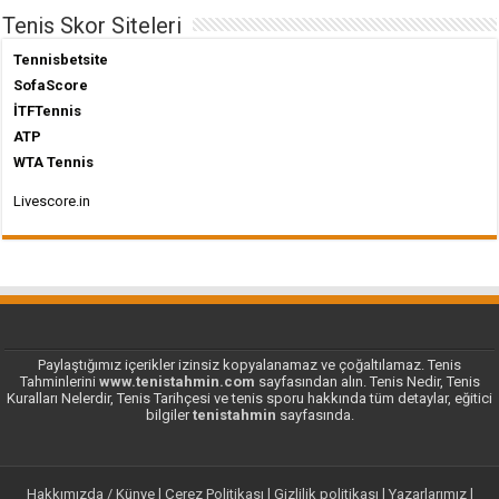
Tenis Skor Siteleri
Tennisbetsite
SofaScore
İTFTennis
ATP
WTA Tennis
Livescore.in
Paylaştığımız içerikler izinsiz kopyalanamaz ve çoğaltılamaz. Tenis
Tahminlerini
www.tenistahmin.com
sayfasından alın. Tenis Nedir, Tenis
Kuralları Nelerdir, Tenis Tarihçesi ve tenis sporu hakkında tüm detaylar, eğitici
bilgiler
tenistahmin
sayfasında.
Hakkımızda / Künye
l
Çerez Politikası
l
Gizlilik politikası
l
Yazarlarımız
l