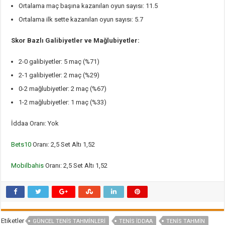
Ortalama maç başına kazanılan oyun sayısı: 11.5
Ortalama ilk sette kazanılan oyun sayısı: 5.7
Skor Bazlı Galibiyetler ve Mağlubiyetler:
2-0 galibiyetler: 5 maç (%71)
2-1 galibiyetler: 2 maç (%29)
0-2 mağlubiyetler: 2 maç (%67)
1-2 mağlubiyetler: 1 maç (%33)
İddaa Oranı: Yok
Bets10
Oranı: 2,5 Set Altı 1,52
Mobilbahis
Oranı: 2,5 Set Altı 1,52
Etiketler
GÜNCEL TENIS TAHMINLERI
TENIS IDDAA
TENIS TAHMIN