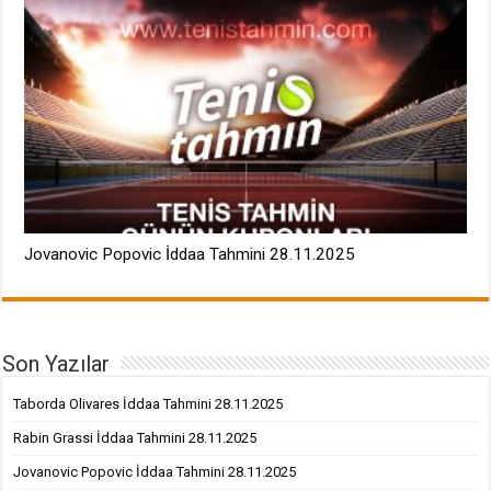
Jovanovic Popovic İddaa Tahmini 28.11.2025
Son Yazılar
Taborda Olivares İddaa Tahmini 28.11.2025
Rabin Grassi İddaa Tahmini 28.11.2025
Jovanovic Popovic İddaa Tahmini 28.11.2025