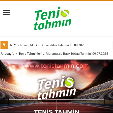
K. Muchova – M. Bouzkova İddaa Tahmini 18.08.2023
Anasayfa
/
Tenis Tahminleri
/
Muramatsu Back İddaa Tahmini 09.07.2025