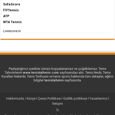
SofaScore
İTFTennis
ATP
WTA Tennis
Livescore.in
Paylaştığımız içerikler izinsiz kopyalanamaz ve çoğaltılamaz. Tenis
Tahminlerini
www.tenistahmin.com
sayfasından alın. Tenis Nedir, Tenis
Kuralları Nelerdir, Tenis Tarihçesi ve tenis sporu hakkında tüm detaylar, eğitici
bilgiler
tenistahmin
sayfasında.
Hakkımızda / Künye
l
Çerez Politikası
l
Gizlilik politikası
l
Yazarlarımız
l
İletişim