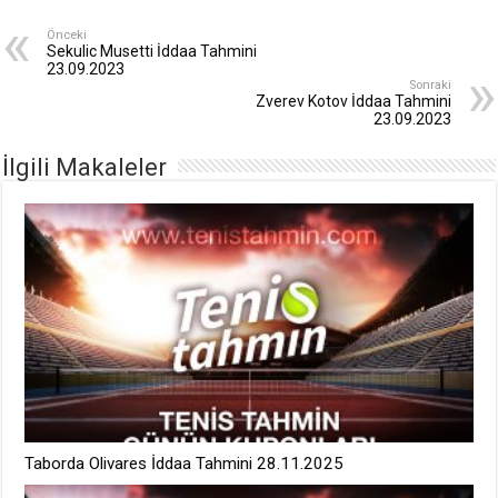
Önceki
Sekulic Musetti İddaa Tahmini
23.09.2023
Sonraki
Zverev Kotov İddaa Tahmini
23.09.2023
İlgili Makaleler
Taborda Olivares İddaa Tahmini 28.11.2025