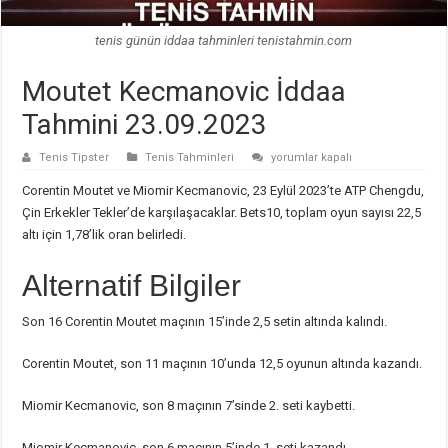
tenis günün iddaa tahminleri tenistahmin.com
Moutet Kecmanovic İddaa
Tahmini 23.09.2023
Moutet
Tenis Tipster
Tenis Tahminleri
yorumlar kapalı
Kecmanovic
İddaa
Corentin Moutet ve Miomir Kecmanovic, 23 Eylül 2023’te ATP Chengdu,
Tahmini
23.09.2023
Çin Erkekler Tekler’de karşılaşacaklar. Bets10, toplam oyun sayısı 22,5
için
altı için 1,78’lik oran belirledi.
Alternatif Bilgiler
Son 16 Corentin Moutet maçının 15’inde 2,5 setin altında kalındı.
Corentin Moutet, son 11 maçının 10’unda 12,5 oyunun altında kazandı.
Miomir Kecmanovic, son 8 maçının 7’sinde 2. seti kaybetti.
Miomir Kecmanovic, son 6 maçının 5’inde 1. seti kazandı.