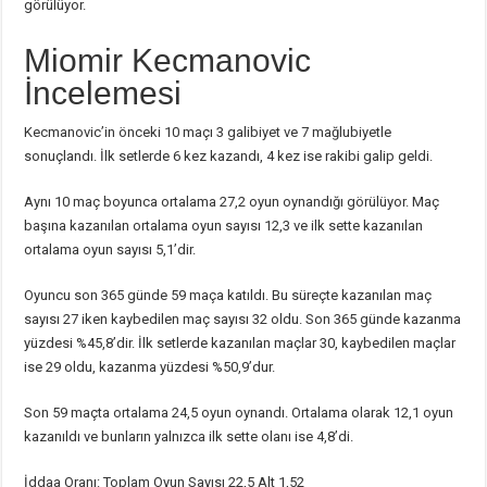
görülüyor.
Miomir Kecmanovic
İncelemesi
Kecmanovic’in önceki 10 maçı 3 galibiyet ve 7 mağlubiyetle
sonuçlandı. İlk setlerde 6 kez kazandı, 4 kez ise rakibi galip geldi.
Aynı 10 maç boyunca ortalama 27,2 oyun oynandığı görülüyor. Maç
başına kazanılan ortalama oyun sayısı 12,3 ve ilk sette kazanılan
ortalama oyun sayısı 5,1’dir.
Oyuncu son 365 günde 59 maça katıldı. Bu süreçte kazanılan maç
sayısı 27 iken kaybedilen maç sayısı 32 oldu. Son 365 günde kazanma
yüzdesi %45,8’dir. İlk setlerde kazanılan maçlar 30, kaybedilen maçlar
ise 29 oldu, kazanma yüzdesi %50,9’dur.
Son 59 maçta ortalama 24,5 oyun oynandı. Ortalama olarak 12,1 oyun
kazanıldı ve bunların yalnızca ilk sette olanı ise 4,8’di.
İddaa Oranı: Toplam Oyun Sayısı 22,5 Alt 1,52