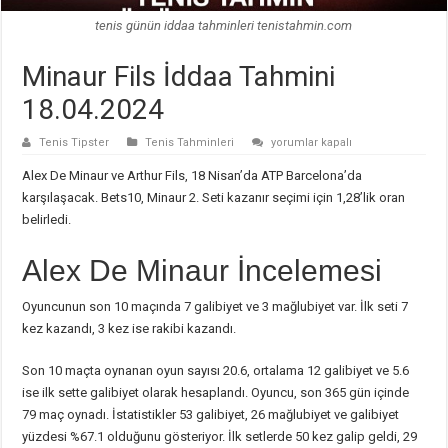
tenis günün iddaa tahminleri tenistahmin.com
Minaur Fils İddaa Tahmini
18.04.2024
Minaur
Tenis Tipster
Tenis Tahminleri
yorumlar kapalı
Fils
İddaa
Alex De Minaur ve Arthur Fils, 18 Nisan’da ATP Barcelona’da
Tahmini
18.04.2024
karşılaşacak. Bets10, Minaur 2. Seti kazanır seçimi için 1,28’lik oran
için
belirledi.
Alex De Minaur İncelemesi
Oyuncunun son 10 maçında 7 galibiyet ve 3 mağlubiyet var. İlk seti 7
kez kazandı, 3 kez ise rakibi kazandı.
Son 10 maçta oynanan oyun sayısı 20.6, ortalama 12 galibiyet ve 5.6
ise ilk sette galibiyet olarak hesaplandı. Oyuncu, son 365 gün içinde
79 maç oynadı. İstatistikler 53 galibiyet, 26 mağlubiyet ve galibiyet
yüzdesi %67.1 olduğunu gösteriyor. İlk setlerde 50 kez galip geldi, 29