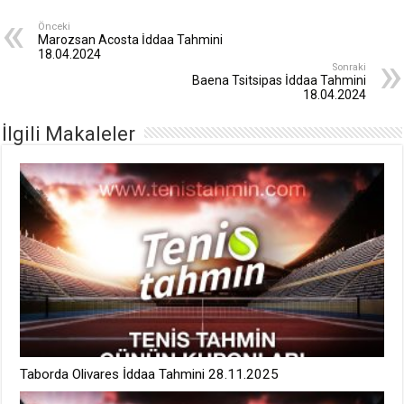
Önceki
Marozsan Acosta İddaa Tahmini
18.04.2024
Sonraki
Baena Tsitsipas İddaa Tahmini
18.04.2024
İlgili Makaleler
Taborda Olivares İddaa Tahmini 28.11.2025