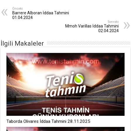
Önceki
Barrere Alboran İddaa Tahmini
01.04.2024
Sonraki
Mmoh Varillas İddaa Tahmini
02.04.2024
İlgili Makaleler
Taborda Olivares İddaa Tahmini 28.11.2025