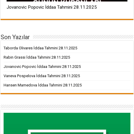
Jovanovic Popovic İddaa Tahmini 28.11.2025
Son Yazılar
Taborda Olivares İddaa Tahmini 28.11.2025
Rabin Grassi İddaa Tahmini 28.11.2025
Jovanovic Popovic İddaa Tahmini 28.11.2025
Vaneva Pospelova İddaa Tahmini 28.11.2025
Hansen Mamedova İddaa Tahmini 28.11.2025