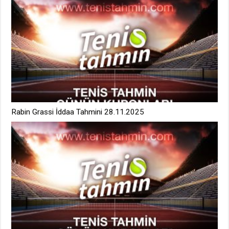
Rabin Grassi İddaa Tahmini 28.11.2025