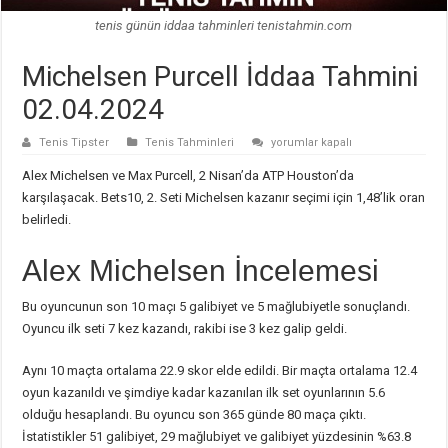
tenis günün iddaa tahminleri tenistahmin.com
Michelsen Purcell İddaa Tahmini
02.04.2024
Michelsen
Tenis Tipster
Tenis Tahminleri
yorumlar kapalı
Purcell
İddaa
Alex Michelsen ve Max Purcell, 2 Nisan’da ATP Houston’da
Tahmini
02.04.2024
karşılaşacak. Bets10, 2. Seti Michelsen kazanır seçimi için 1,48’lik oran
için
belirledi.
Alex Michelsen İncelemesi
Bu oyuncunun son 10 maçı 5 galibiyet ve 5 mağlubiyetle sonuçlandı.
Oyuncu ilk seti 7 kez kazandı, rakibi ise 3 kez galip geldi.
Aynı 10 maçta ortalama 22.9 skor elde edildi. Bir maçta ortalama 12.4
oyun kazanıldı ve şimdiye kadar kazanılan ilk set oyunlarının 5.6
olduğu hesaplandı. Bu oyuncu son 365 günde 80 maça çıktı.
İstatistikler 51 galibiyet, 29 mağlubiyet ve galibiyet yüzdesinin %63.8