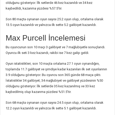
olduğunu gösteriyor. İlk setlerde 46 kez kazanıldı ve 34 kez
kaybedildi, kazanma yüzdesi %57.5’tir.
Son 80 maçta oynanan oyun sayısı 25.2 oyun olup, ortalama olarak
13.5 oyun kazanıldı ve yalnızca ilk sette 5.2 galibiyet kazanıldı.
Max Purcell İncelemesi
Bu oyuncunun son 10 maçı 3 galibiyet ve 7 mağlubiyetle sonuçlandı.
Oyuncu ilk seti 3 kez kazandı, rakibi ise 7 kez galip geldi.
Oyun istatistikleri, son 10 maçta ortalama 27.1 oyun oynandığını,
toplamda 11.7 galibiyet ve şimdiye kadar kazanılan ilk set oyunlarının
3.9 olduğunu gösteriyor. Bu oyuncu son 365 günde 68 maça çıktı.
İstatistikler 34 galibiyet, 34 mağlubiyet ve galibiyet yüzdesinin %50
olduğunu gösteriyor. İlk setlerde 35 kez kazanılmış ve 33 kez
kaybedilmiş olup kazanma yüzdesi %51.5’tir.
Son 68 maçta oynanan oyun sayısı 24.5 oyun olup, ortalama olarak
12.2 oyun kazanıldı ve yalnızca ilk sette 5.1 galibiyet kazanıldı.