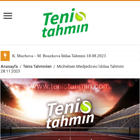
K. Muchova – M. Bouzkova İddaa Tahmini 18.08.2023
Anasayfa
/
Tenis Tahminleri
/
Michelsen Medjedovic İddaa Tahmini
28.11.2023