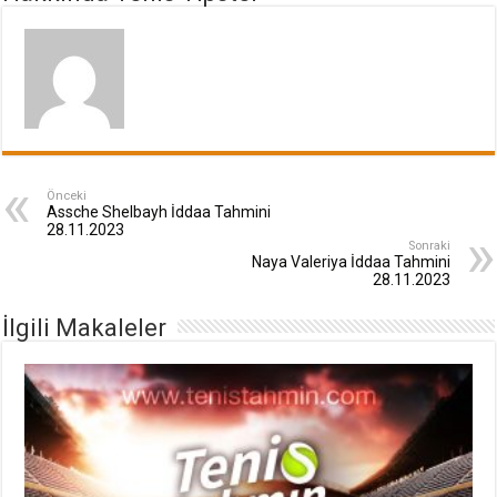
Önceki
Assche Shelbayh İddaa Tahmini
28.11.2023
Sonraki
Naya Valeriya İddaa Tahmini
28.11.2023
İlgili Makaleler