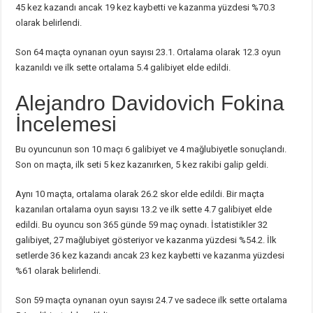
45 kez kazandı ancak 19 kez kaybetti ve kazanma yüzdesi %70.3
olarak belirlendi.
Son 64 maçta oynanan oyun sayısı 23.1. Ortalama olarak 12.3 oyun
kazanıldı ve ilk sette ortalama 5.4 galibiyet elde edildi.
Alejandro Davidovich Fokina
İncelemesi
Bu oyuncunun son 10 maçı 6 galibiyet ve 4 mağlubiyetle sonuçlandı.
Son on maçta, ilk seti 5 kez kazanırken, 5 kez rakibi galip geldi.
Aynı 10 maçta, ortalama olarak 26.2 skor elde edildi. Bir maçta
kazanılan ortalama oyun sayısı 13.2 ve ilk sette 4.7 galibiyet elde
edildi. Bu oyuncu son 365 günde 59 maç oynadı. İstatistikler 32
galibiyet, 27 mağlubiyet gösteriyor ve kazanma yüzdesi %54.2. İlk
setlerde 36 kez kazandı ancak 23 kez kaybetti ve kazanma yüzdesi
%61 olarak belirlendi.
Son 59 maçta oynanan oyun sayısı 24.7 ve sadece ilk sette ortalama