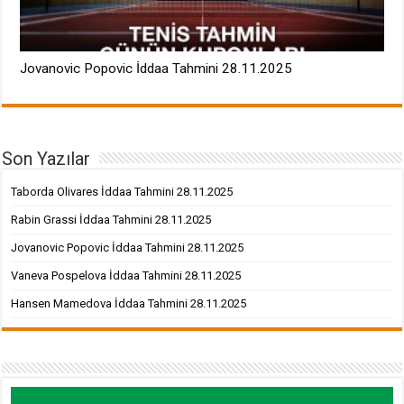
Jovanovic Popovic İddaa Tahmini 28.11.2025
Son Yazılar
Taborda Olivares İddaa Tahmini 28.11.2025
Rabin Grassi İddaa Tahmini 28.11.2025
Jovanovic Popovic İddaa Tahmini 28.11.2025
Vaneva Pospelova İddaa Tahmini 28.11.2025
Hansen Mamedova İddaa Tahmini 28.11.2025