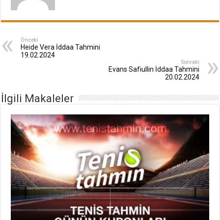
Önceki
Heide Vera İddaa Tahmini
19.02.2024
Sonraki
Evans Safiullin İddaa Tahmini
20.02.2024
İlgili Makaleler