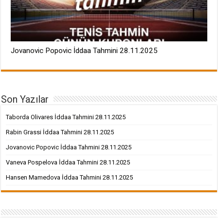
Jovanovic Popovic İddaa Tahmini 28.11.2025
Son Yazılar
Taborda Olivares İddaa Tahmini 28.11.2025
Rabin Grassi İddaa Tahmini 28.11.2025
Jovanovic Popovic İddaa Tahmini 28.11.2025
Vaneva Pospelova İddaa Tahmini 28.11.2025
Hansen Mamedova İddaa Tahmini 28.11.2025