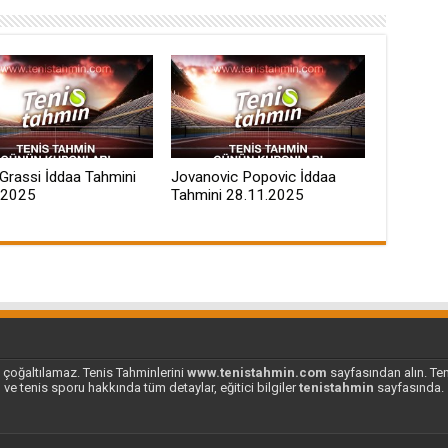
Grassi İddaa Tahmini
Jovanovic Popovic İddaa
.2025
Tahmini 28.11.2025
 çoğaltılamaz. Tenis Tahminlerini
www.tenistahmin.com
sayfasından alın. Teni
ve tenis sporu hakkında tüm detaylar, eğitici bilgiler
tenistahmin
sayfasında.