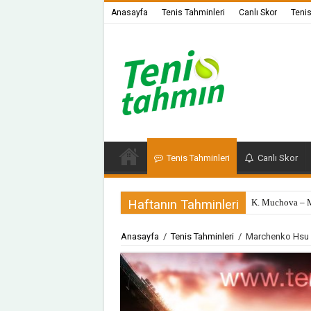
Anasayfa
Tenis Tahminleri
Canlı Skor
Teni
Tenis Tahminleri
Canlı Skor
Haftanın Tahminleri
K. Muchova – M
Anasayfa
/
Tenis Tahminleri
/
Marchenko Hsu 