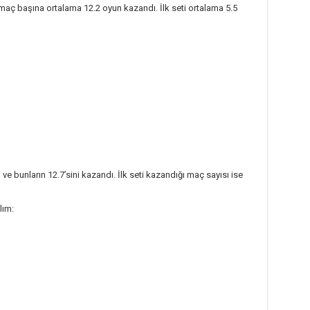
maç başına ortalama 12.2 oyun kazandı. İlk seti ortalama 5.5
 bunların 12.7’sini kazandı. İlk seti kazandığı maç sayısı ise
lım: