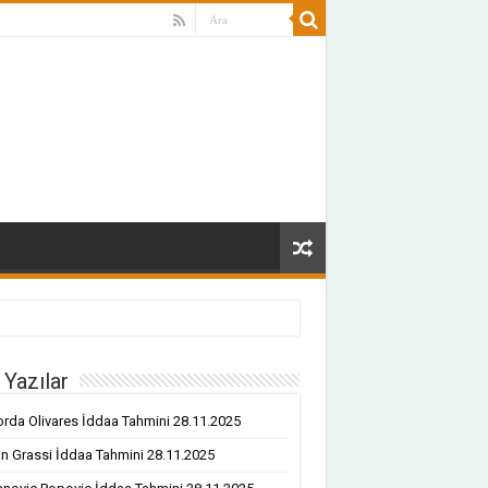
 Yazılar
rda Olivares İddaa Tahmini 28.11.2025
n Grassi İddaa Tahmini 28.11.2025