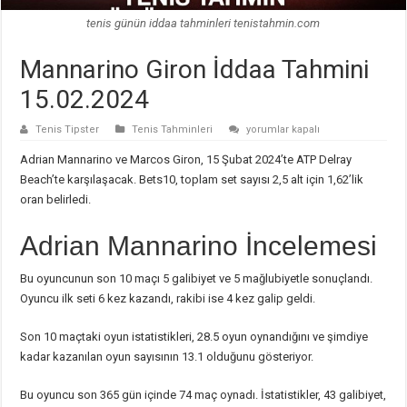
tenis günün iddaa tahminleri tenistahmin.com
Mannarino Giron İddaa Tahmini
15.02.2024
Mannarino
Tenis Tipster
Tenis Tahminleri
yorumlar kapalı
Giron
İddaa
Adrian Mannarino ve Marcos Giron, 15 Şubat 2024’te ATP Delray
Tahmini
15.02.2024
Beach’te karşılaşacak. Bets10, toplam set sayısı 2,5 alt için 1,62’lik
için
oran belirledi.
Adrian Mannarino İncelemesi
Bu oyuncunun son 10 maçı 5 galibiyet ve 5 mağlubiyetle sonuçlandı.
Oyuncu ilk seti 6 kez kazandı, rakibi ise 4 kez galip geldi.
Son 10 maçtaki oyun istatistikleri, 28.5 oyun oynandığını ve şimdiye
kadar kazanılan oyun sayısının 13.1 olduğunu gösteriyor.
Bu oyuncu son 365 gün içinde 74 maç oynadı. İstatistikler, 43 galibiyet,