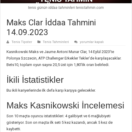
tenis günün iddaa tahminleri tenistahmin.com
Maks Clar İddaa Tahmini
14.09.2023
Maks
Tenis Tipster
Tenis Tahminleri
yorumlar kapalı
Clar
İddaa
Kasnikowski Maks ve Jaume Antoni Munar Clar, 14 Eylül 2023’te
Tahmini
14.09.2023
Polonya Szczecin, ATP Challenger Erkekler Tekler’de karşılaşacaklar.
için
Bets10, toplam oyun sayısı 20,5 üst için 1,80’lik oran belirledi.
İkili İstatistikler
Bu ikili kariyerlerinde ilk defa karşı karşıya gelecekler.
Maks Kasnikowski İncelemesi
Son 10 maçta oyuncu istatistikleri: 4 galibiyet ve 6 mağlubiyeti
gösteriyor. Son on maçta ilk seti 5 kez kazandı, ancak 5 kez de
kaybetti.