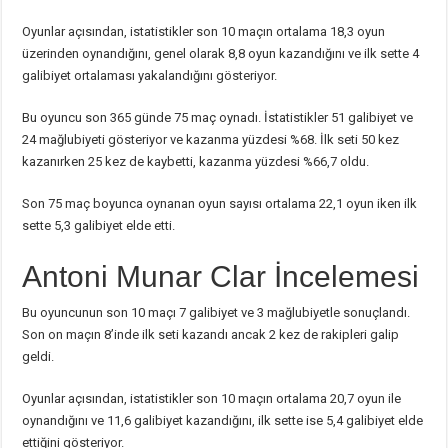
Oyunlar açısından, istatistikler son 10 maçın ortalama 18,3 oyun
üzerinden oynandığını, genel olarak 8,8 oyun kazandığını ve ilk sette 4
galibiyet ortalaması yakalandığını gösteriyor.
Bu oyuncu son 365 günde 75 maç oynadı. İstatistikler 51 galibiyet ve
24 mağlubiyeti gösteriyor ve kazanma yüzdesi %68. İlk seti 50 kez
kazanırken 25 kez de kaybetti, kazanma yüzdesi %66,7 oldu.
Son 75 maç boyunca oynanan oyun sayısı ortalama 22,1 oyun iken ilk
sette 5,3 galibiyet elde etti.
Antoni Munar Clar İncelemesi
Bu oyuncunun son 10 maçı 7 galibiyet ve 3 mağlubiyetle sonuçlandı.
Son on maçın 8’inde ilk seti kazandı ancak 2 kez de rakipleri galip
geldi.
Oyunlar açısından, istatistikler son 10 maçın ortalama 20,7 oyun ile
oynandığını ve 11,6 galibiyet kazandığını, ilk sette ise 5,4 galibiyet elde
ettiğini gösteriyor.