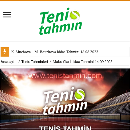
K. Muchova – M. Bouzkova İddaa Tahmini 18.08.2023
Anasayfa
/
Tenis Tahminleri
/
Maks Clar İddaa Tahmini 14.09.2023