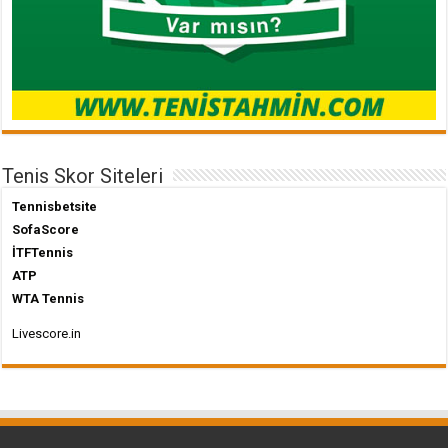
Tenis Skor Siteleri
Tennisbetsite
SofaScore
İTFTennis
ATP
WTA Tennis
Livescore.in