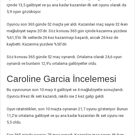
içinde 13,5 galibiyet ve şu ana kadar kazanılan ilk set oyunu olarak da
5,9 oyun gözüküyor.
Oyuncu son 365 günde 52 maçta yer aldı. Kazanılan maç sayısı 32 iken
mağlubiyet sayısı 20’dir. Söz konusu 365 gün içinde kazanma yüzdesi
%61,5’tir. İlk setlerde 26 kez kazanmayı başardı, ancak 26 kez de
kaybetti. Kazanma yüzdesi %50’dir.
Söz konusu 365 günde 52 maç oynandı. Ortalama olarak 24,6 oyun
oynandı ve bunların 12,9’u ortalama galibiyetler oldu.
Caroline Garcia İncelemesi
Bu oyuncunun son 10 maçı 6 galibiyet ve 4 mağlubiyetle sonuçlandı.
Oyuncu 8 kez ilk seti kazandı, rakibi ise 2 kez galip geldi.
Oyun istatistikleri, son 10 maçta oynanan 21,7 oyunu gösteriyor. Bunun
11,2’si ortalama galibiyet ve şu ana kadar kazanılan ilk set oyunu ise
5,5 oldu.
Son 365 günde oyuncu 75 maç oynadı. Kazanılan maç sayısı 46 iken