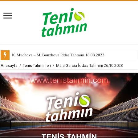
K. Muchova – M. Bouzkova İddaa Tahmini 18.08.2023
Anasayfa
/
Tenis Tahminleri
/
Maia Garcia İddaa Tahmini 26.10.2023