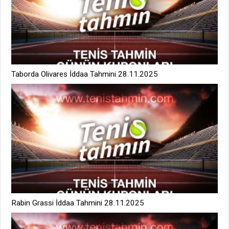
Taborda Olivares İddaa Tahmini 28.11.2025
Rabin Grassi İddaa Tahmini 28.11.2025