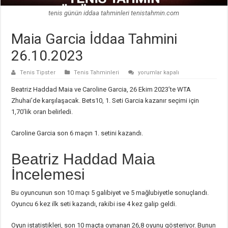
tenis günün iddaa tahminleri tenistahmin.com
Maia Garcia İddaa Tahmini
26.10.2023
Maia
Tenis Tipster
Tenis Tahminleri
yorumlar kapalı
Garcia
İddaa
Beatriz Haddad Maia ve Caroline Garcia, 26 Ekim 2023’te WTA
Tahmini
26.10.2023
Zhuhai’de karşılaşacak. Bets10, 1. Seti Garcia kazanır seçimi için
için
1,70’lik oran belirledi.
Caroline Garcia son 6 maçın 1. setini kazandı.
Beatriz Haddad Maia
İncelemesi
Bu oyuncunun son 10 maçı 5 galibiyet ve 5 mağlubiyetle sonuçlandı.
Oyuncu 6 kez ilk seti kazandı, rakibi ise 4 kez galip geldi.
Oyun istatistikleri, son 10 maçta oynanan 26,8 oyunu gösteriyor. Bunun