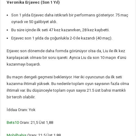
Veronika Erjavec (Son 1 Yıl)
Son 1 yılda Erjavec daha istikrarlı bir performans gösteriyor. 75 maç
oynadı ve 50 galibiyet aldı.
Bu süre içinde ilk seti 47 kez kazanırken, 28 kez kaybetti.
Erjavec son 1 yılda da çoğunlukla 2-0 ile kazandı (40 maç).
Erjavec son dönemde daha formda görünüyor olsa da, Liu ile ilk kez
karşılaşacak olması bir soru işareti. Ayrıca Liu da son 10 maçın 4’ünü
kazanmayı başardı.
Bu maçın dengeli geçmesi bekleniyor. Her iki oyuncunun da ilk seti
kazanma ihtimali yüksek. Bu nedenle toplam oyun sayısının fazla olma
ihtimali var. Bu düşünceyle toplam oyun sayısı 21.5 üst bahsi mantıklı
bir tercih olabilir.
İddaa Oranı: Yok
Bets10
Oranı: 21,5 Üst 1,88
Mobilbahis
Oranı: 21,5 Üst 1,88