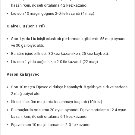
kazanırken, ilk seti ortalama 4.2 kez kazandı.
Liu son 10 maçın çoğunu 2-0 ile kazandı (4 maç).
Claire Liu (Son 1 Yıl)
Son 1 yılda Liu inişli çıkışlı bir performans gösterdi. 55 maç oynadı
ve 30 galibiyet aldı.
Bu süre içinde ilk seti 30 kez kazanırken, 25 kez kaybetti.
Liu son 1 yılda çoğunlukla 2-0 ile kazandı (22 maç).
Veronika Erjavec
Son 10 maçta Erjavec oldukça başarılıydı. 8 galibiyet aldı ve sadece
2 mağlubiyet aldı.
İlk seti ise tüm maçlarda kazanmayı başardı (10 kez).
Bu maçlarda ortalama 20 oyun oynandı. Erjavec ortalama 12.4 oyun
kazanırken, ilk seti ortalama 6.1 kez kazandı.
Erjavec son 10 maçın tamamını 2-0 ile kazandı.