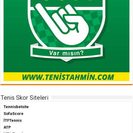
Tenis Skor Siteleri
Tennisbetsite
SofaScore
İTFTennis
ATP