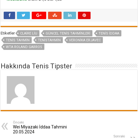
Etiketler
CLAIRE LIU
GÜNCEL TENIS TAHMINLERI
TENIS IDDAA
TENIS TAHMIN
TENISTAHMIN
VERONIKA ERJAVEC
WTA ROLAND GARROS
Hakkında Tenis Tipster
Önceki
Wei Miyazaki İddaa Tahmini
20.05.2024
Sonraki