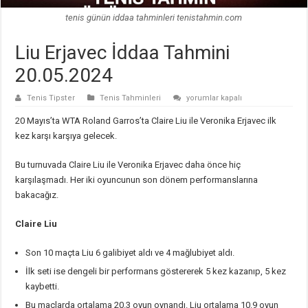
tenis günün iddaa tahminleri tenistahmin.com
Liu Erjavec İddaa Tahmini
20.05.2024
Liu
Tenis Tipster
Tenis Tahminleri
yorumlar kapalı
Erjavec
İddaa
20 Mayıs’ta WTA Roland Garros’ta Claire Liu ile Veronika Erjavec ilk
Tahmini
20.05.2024
kez karşı karşıya gelecek.
için
Bu turnuvada Claire Liu ile Veronika Erjavec daha önce hiç
karşılaşmadı. Her iki oyuncunun son dönem performanslarına
bakacağız.
Claire Liu
Son 10 maçta Liu 6 galibiyet aldı ve 4 mağlubiyet aldı.
İlk seti ise dengeli bir performans göstererek 5 kez kazanıp, 5 kez
kaybetti.
Bu maçlarda ortalama 20.3 oyun oynandı. Liu ortalama 10.9 oyun