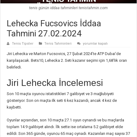
tenis günün iddaa tahminleri tenistahmin.com
Lehecka Fucsovics İddaa
Tahmini 27.02.2024
Lehecka
Tenis Tipster
Tenis Tahminleri
yorumlar kapalı
Fucsovics
İddaa
Jiri Lehecka ve Marton Fucsovics, 27 Şubat 2024’te ATP Dubai’de
Tahmini
27.02.2024
karşılaşacak. Bets10, Lehecka 2. Seti kazanır seçimi için 1,68’lik oran
için
belirledi.
Jiri Lehecka İncelemesi
Son 10 maçta oyuncu istatistikleri 7 galibiyet ve 3 mağlubiyeti
gösteriyor. Son on maçta ilk seti 6 kez kazandı, ancak 4 kez de
kaybetti.
Oyunlar açısından, son 10 maçta 27.1 oyun oynandı ve bu maçlarda
toplam 14.9 galibiyet alındı. İlk sette ise ortalama 5.2 galibiyet elde
edildi. Son 365 günde, oyuncu 65 maç oynadı. Kazanılan maç sayısı 37