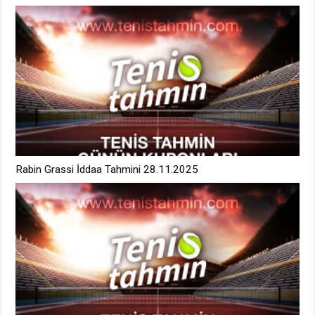
Rabin Grassi İddaa Tahmini 28.11.2025