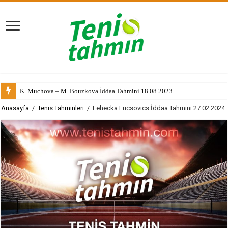
K. Muchova – M. Bouzkova İddaa Tahmini 18.08.2023
Anasayfa
/
Tenis Tahminleri
/
Lehecka Fucsovics İddaa Tahmini 27.02.2024