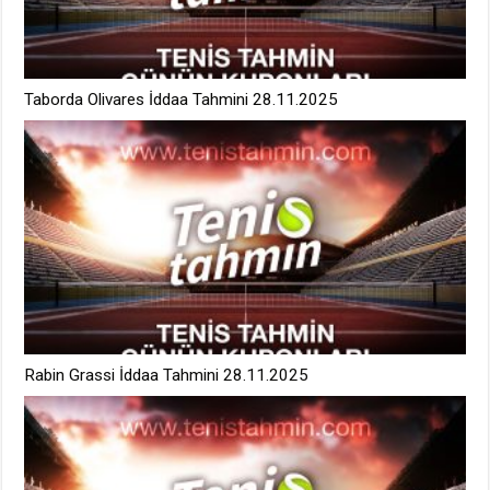
Taborda Olivares İddaa Tahmini 28.11.2025
Rabin Grassi İddaa Tahmini 28.11.2025