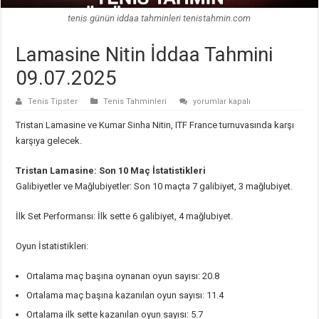
tenis günün iddaa tahminleri tenistahmin.com
Lamasine Nitin İddaa Tahmini
09.07.2025
Lamasine
Tenis Tipster
Tenis Tahminleri
yorumlar kapalı
Nitin
İddaa
Tristan Lamasine ve Kumar Sinha Nitin, ITF France turnuvasında karşı
Tahmini
09.07.2025
karşıya gelecek.
için
Tristan Lamasine: Son 10 Maç İstatistikleri
Galibiyetler ve Mağlubiyetler: Son 10 maçta 7 galibiyet, 3 mağlubiyet.
İlk Set Performansı: İlk sette 6 galibiyet, 4 mağlubiyet.
Oyun İstatistikleri:
Ortalama maç başına oynanan oyun sayısı: 20.8
Ortalama maç başına kazanılan oyun sayısı: 11.4
Ortalama ilk sette kazanılan oyun sayısı: 5.7