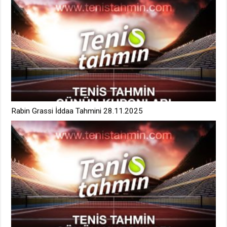
Rabin Grassi İddaa Tahmini 28.11.2025