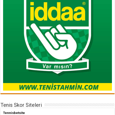
Tenis Skor Siteleri
Tennisbetsite