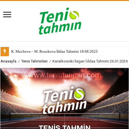
K. Muchova – M. Bouzkova İddaa Tahmini 18.08.2023
Anasayfa
/
Tenis Tahminleri
/
Kwiatkowski Ilagan İddaa Tahmini 26.01.2024