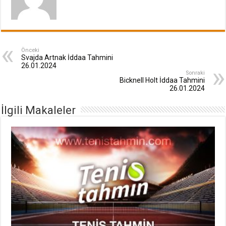
Önceki
Svajda Artnak İddaa Tahmini
26.01.2024
Sonraki
Bicknell Holt İddaa Tahmini
26.01.2024
İlgili Makaleler