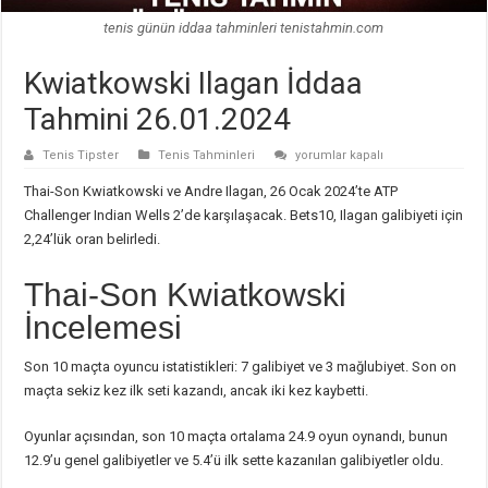
tenis günün iddaa tahminleri tenistahmin.com
Kwiatkowski Ilagan İddaa
Tahmini 26.01.2024
Kwiatkowski
Tenis Tipster
Tenis Tahminleri
yorumlar kapalı
Ilagan
İddaa
Thai-Son Kwiatkowski ve Andre Ilagan, 26 Ocak 2024’te ATP
Tahmini
26.01.2024
Challenger Indian Wells 2’de karşılaşacak. Bets10, Ilagan galibiyeti için
için
2,24’lük oran belirledi.
Thai-Son Kwiatkowski
İncelemesi
Son 10 maçta oyuncu istatistikleri: 7 galibiyet ve 3 mağlubiyet. Son on
maçta sekiz kez ilk seti kazandı, ancak iki kez kaybetti.
Oyunlar açısından, son 10 maçta ortalama 24.9 oyun oynandı, bunun
12.9’u genel galibiyetler ve 5.4’ü ilk sette kazanılan galibiyetler oldu.