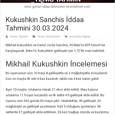
tenis günün iddaa tahminleri tenistahmin.com
Kukushkin Sanchis İddaa
Tahmini 30.03.2024
Kukushkin
Tenis Tipster
Tenis Tahminleri
yorumlar kapalı
Sanchis
İddaa
Mikhail Kukushkin ve David Jorda Sanchis, 30 Mart’ta ATP Estoril’de
Tahmini
30.03.2024
karşılaşacak. Bets10, Kukushkin galibiyeti için 1,72’lik oran belirledi.
için
Mikhail Kukushkin İncelemesi
Bu oyuncunun son 10 maçı 8 galibiyetle ve 2 mağlubiyetle sonuçlandı.
Son on maçta ilk seti 6 kez kazandı, rakibi ise 4 kez üstün geldi.
Aynı 10 maçta, ortalama olarak 21 skor elde edildi. Maç başına
ortalama 11.9 oyun kazanıldı ve ilk sette 4.9 galibiyet elde edildi. Bu
oyuncu son 365 günde 63 maça çıktı. İstatistikler, 40 galibiyet, 23
mağlubiyet ve galibiyet yüzdesinin %63.5 olduğunu gösteriyor. İlk
setlerde 37 galibiyet elde edilirken, 26 kez mağlup olundu ve kazanma