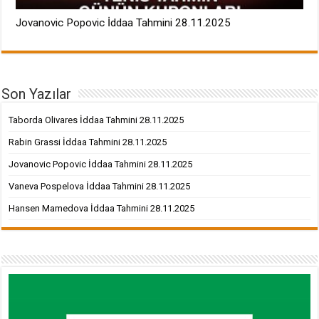
Jovanovic Popovic İddaa Tahmini 28.11.2025
Son Yazılar
Taborda Olivares İddaa Tahmini 28.11.2025
Rabin Grassi İddaa Tahmini 28.11.2025
Jovanovic Popovic İddaa Tahmini 28.11.2025
Vaneva Pospelova İddaa Tahmini 28.11.2025
Hansen Mamedova İddaa Tahmini 28.11.2025