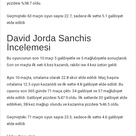
yüzdesi %58.7 oldu.
Geçmişteki 63 maçın oyun sayısı 22.7, sadece ilk sette 5.1 galibiyet
elde edildi.
David Jorda Sanchis
İncelemesi
Bu oyuncunun son 10 maçı 5 galibiyetle ve 5 mağlubiyetle sonuçlandı.
Son on maçta ilk seti 6 kez kazandı, rakibi ise 4 kez üstün geldi.
Aynı 10 maçta, ortalama olarak 22.8 skor elde edildi. Maç başına
ortalama 12.5 oyun kazanıldı ve ilk sette 4.8 galibiyet elde edildi. Bu
oyuncu son 365 günde 71 maça çıktı. 34 galibiyet ve 37 mağlubiyet
elde edildi. Galibiyet yüzdesi %47.9 oldu. İlk setlerde 33 galibiyet elde
edilirken, 38 kez mağlup olundu ve kazanma yüzdesi %46.5 oldu.
Geçmişteki 71 maçın oyun sayısı 23.3, sadece ilk sette 4.6 galibiyet
elde edildi.