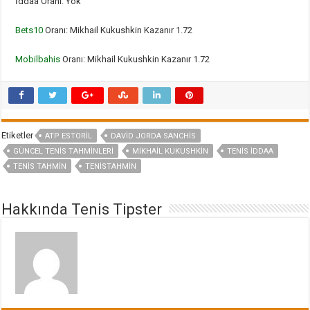
İddaa Oranı: Yok
Bets10
Oranı: Mikhail Kukushkin Kazanır 1.72
Mobilbahis
Oranı: Mikhail Kukushkin Kazanır 1.72
Etiketler
ATP ESTORIL
DAVID JORDA SANCHIS
GÜNCEL TENIS TAHMINLERI
MIKHAIL KUKUSHKIN
TENIS IDDAA
TENIS TAHMIN
TENISTAHMIN
Hakkında Tenis Tipster