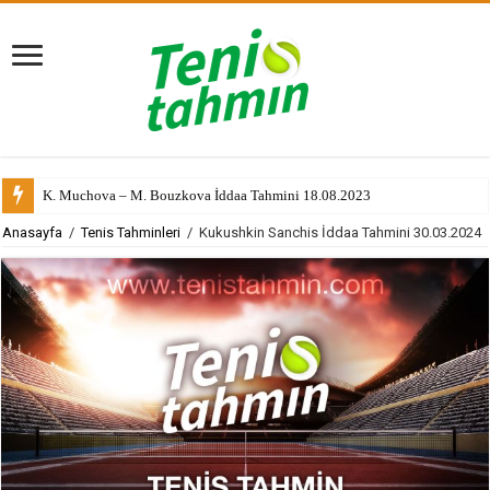
K. Muchova – M. Bouzkova İddaa Tahmini 18.08.2023
Anasayfa
/
Tenis Tahminleri
/
Kukushkin Sanchis İddaa Tahmini 30.03.2024