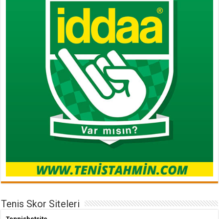
Tenis Skor Siteleri
Tennisbetsite