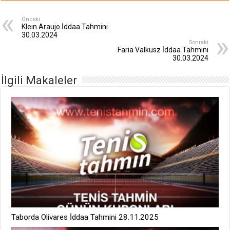
Önceki
Klein Araujo İddaa Tahmini
30.03.2024
Sonraki
Faria Valkusz İddaa Tahmini
30.03.2024
İlgili Makaleler
Taborda Olivares İddaa Tahmini 28.11.2025