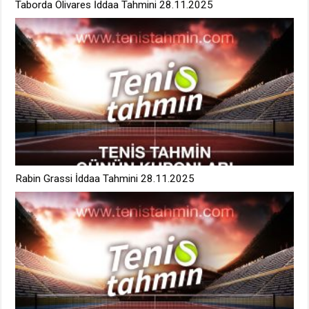
Taborda Olivares İddaa Tahmini 28.11.2025
Rabin Grassi İddaa Tahmini 28.11.2025