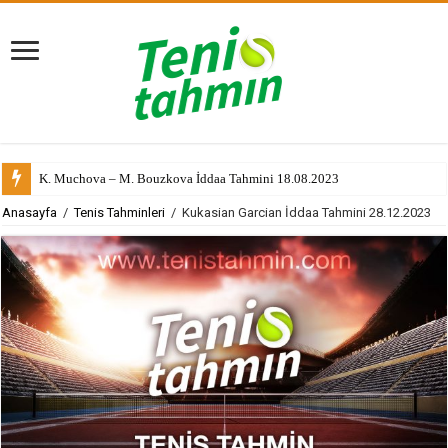
K. Muchova – M. Bouzkova İddaa Tahmini 18.08.2023
Anasayfa
/
Tenis Tahminleri
/
Kukasian Garcian İddaa Tahmini 28.12.2023