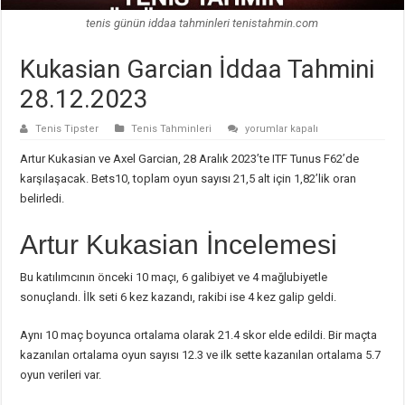
tenis günün iddaa tahminleri tenistahmin.com
Kukasian Garcian İddaa Tahmini
28.12.2023
Kukasian
Tenis Tipster
Tenis Tahminleri
yorumlar kapalı
Garcian
İddaa
Artur Kukasian ve Axel Garcian, 28 Aralık 2023’te ITF Tunus F62’de
Tahmini
28.12.2023
karşılaşacak. Bets10, toplam oyun sayısı 21,5 alt için 1,82’lik oran
için
belirledi.
Artur Kukasian İncelemesi
Bu katılımcının önceki 10 maçı, 6 galibiyet ve 4 mağlubiyetle
sonuçlandı. İlk seti 6 kez kazandı, rakibi ise 4 kez galip geldi.
Aynı 10 maç boyunca ortalama olarak 21.4 skor elde edildi. Bir maçta
kazanılan ortalama oyun sayısı 12.3 ve ilk sette kazanılan ortalama 5.7
oyun verileri var.