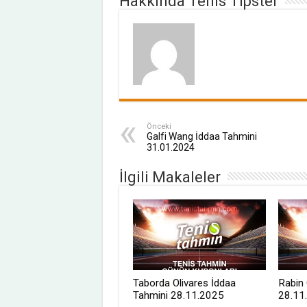
Hakkında Tenis Tipster
Önceki
Galfi Wang İddaa Tahmini
31.01.2024
İlgili Makaleler
Taborda Olivares İddaa
Rabin 
Tahmini 28.11.2025
28.11