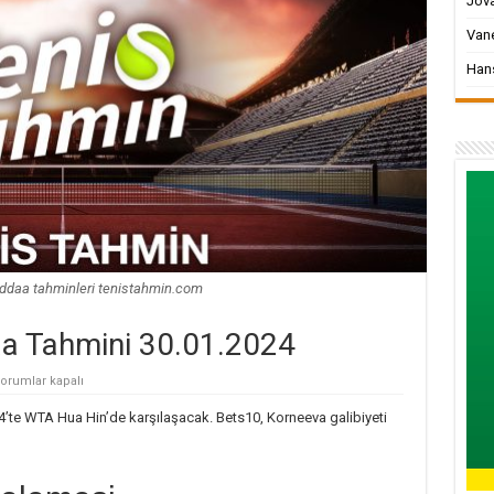
Jova
Vane
Han
iddaa tahminleri tenistahmin.com
a Tahmini 30.01.2024
orneeva
orumlar kapalı
Wang
ddaa
’te WTA Hua Hin’de karşılaşacak. Bets10, Korneeva galibiyeti
ahmini
0.01.2024
çin