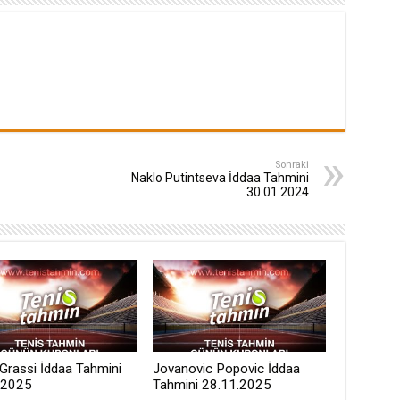
Sonraki
Naklo Putintseva İddaa Tahmini
30.01.2024
Grassi İddaa Tahmini
Jovanovic Popovic İddaa
.2025
Tahmini 28.11.2025