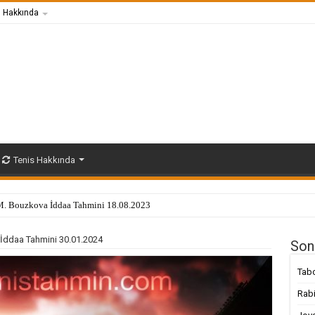
s Hakkında
Tenis Hakkında
. Bouzkova İddaa Tahmini 18.08.2023
İddaa Tahmini 30.01.2024
Son
Tabo
Rabi