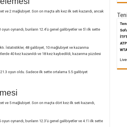
celemesi
iyet ve 2 mağlubiyet. Son on maçta altı kez ilk seti kazandı, ancak
Teni
Ten
yun oynandı, bunların 12.4’ü genel galibiyetler ve 5’i ilk sette
Sof
İTF
ATP
ı. İstatistikler, 48 galibiyet, 10 mağlubiyet ve kazanma
WTA
etlerde 40 kez kazanıldı ve 18 kez kaybedildi, kazanma yüzdesi
Live
1.3 oyun oldu. Sadece ilk sette ortalama 5.5 galibiyet
emesi
iyet ve 5 mağlubiyet. Son on maçta dört kez ilk seti kazandı,
yun oynandı, bunların 12.3’ü genel galibiyetler ve 4.1’i ilk sette