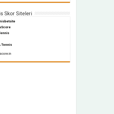
s Skor Siteleri
nisbetsite
aScore
Tennis
 Tennis
score.in