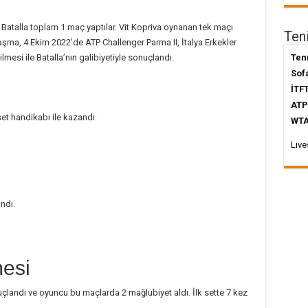
 Batalla toplam 1 maç yaptılar. Vit Kopriva oynanan tek maçı
Teni
laşma, 4 Ekim 2022’de ATP Challenger Parma II, İtalya Erkekler
mesi ile Batalla’nın galibiyetiyle sonuçlandı.
Ten
Sof
İTF
ATP
et handikabı ile kazandı.
WTA
Live
ndı.
mesi
uçlandı ve oyuncu bu maçlarda 2 mağlubiyet aldı. İlk sette 7 kez