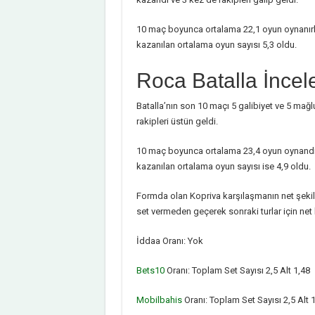
10 maç boyunca ortalama 22,1 oyun oynanırke
kazanılan ortalama oyun sayısı 5,3 oldu.
Roca Batalla İncel
Batalla’nın son 10 maçı 5 galibiyet ve 5 mağl
rakipleri üstün geldi.
10 maç boyunca ortalama 23,4 oyun oynandı. 
kazanılan ortalama oyun sayısı ise 4,9 oldu.
Formda olan Kopriva karşılaşmanın net şekild
set vermeden geçerek sonraki turlar için net 
İddaa Oranı: Yok
Bets10
Oranı: Toplam Set Sayısı 2,5 Alt 1,48
Mobilbahis
Oranı: Toplam Set Sayısı 2,5 Alt 