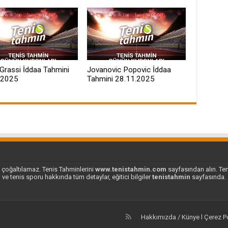
Grassi İddaa Tahmini
Jovanovic Popovic İddaa
.2025
Tahmini 28.11.2025
 çoğaltılamaz. Tenis Tahminlerini
www.tenistahmin.com
sayfasından alın. Teni
ve tenis sporu hakkında tüm detaylar, eğitici bilgiler
tenistahmin
sayfasında.
Hakkımızda / Künye
l
Çerez Po