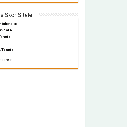
s Skor Siteleri
nisbetsite
aScore
Tennis
 Tennis
score.in