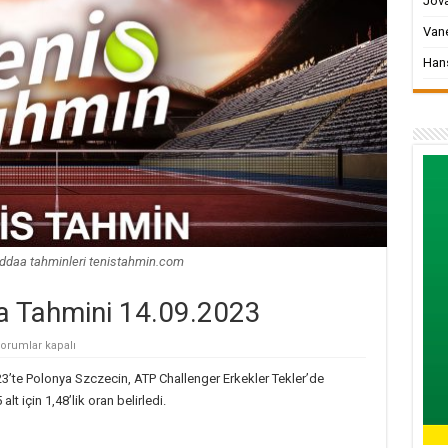
Jova
Vane
Han
iddaa tahminleri tenistahmin.com
aa Tahmini 14.09.2023
opriva
orumlar kapalı
atalla
ddaa
023’te Polonya Szczecin, ATP Challenger Erkekler Tekler’de
ahmini
4.09.2023
lt için 1,48’lik oran belirledi.
çin