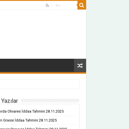
 Yazılar
rda Olivares İddaa Tahmini 28.11.2025
n Grassi İddaa Tahmini 28.11.2025