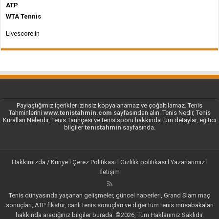
ATP
WTA Tennis
Livescore.in
Paylaştığımız içerikler izinsiz kopyalanamaz ve çoğaltılamaz. Tenis
Tahminlerini
www.tenistahmin.com
sayfasından alın. Tenis Nedir, Tenis
Kuralları Nelerdir, Tenis Tarihçesi ve tenis sporu hakkında tüm detaylar, eğitici
bilgiler
tenistahmin
sayfasında.
Hakkımızda / Künye
l
Çerez Politikası
l
Gizlilik politikası
l
Yazarlarımız
l
İletişim
Tenis dünyasında yaşanan gelişmeler, güncel haberleri, Grand Slam maç
sonuçları, ATP fikstür, canlı tenis sonuçları ve diğer tüm tenis müsabakaları
hakkında aradığınız bilgiler burada. ©2026, Tüm Haklarımız Saklıdır.