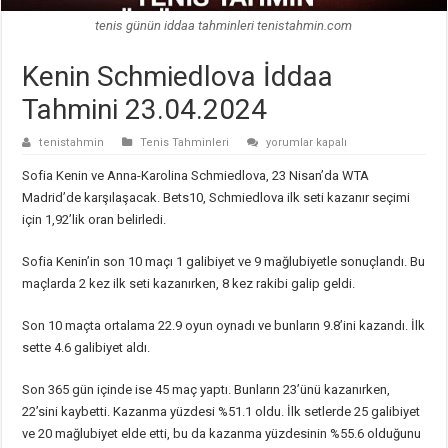
tenis günün iddaa tahminleri tenistahmin.com
Kenin Schmiedlova İddaa
Tahmini 23.04.2024
Kenin
tenistahmin
Tenis Tahminleri
yorumlar kapalı
Schmiedlova
İddaa
Sofia Kenin ve Anna-Karolina Schmiedlova, 23 Nisan’da WTA
Tahmini
23.04.2024
Madrid’de karşılaşacak. Bets10, Schmiedlova ilk seti kazanır seçimi
için
için 1,92’lik oran belirledi.
Sofia Kenin’in son 10 maçı 1 galibiyet ve 9 mağlubiyetle sonuçlandı. Bu
maçlarda 2 kez ilk seti kazanırken, 8 kez rakibi galip geldi.
Son 10 maçta ortalama 22.9 oyun oynadı ve bunların 9.8’ini kazandı. İlk
sette 4.6 galibiyet aldı.
Son 365 gün içinde ise 45 maç yaptı. Bunların 23’ünü kazanırken,
22’sini kaybetti. Kazanma yüzdesi %51.1 oldu. İlk setlerde 25 galibiyet
ve 20 mağlubiyet elde etti, bu da kazanma yüzdesinin %55.6 olduğunu