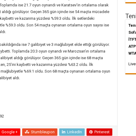
. Toplamda ise 21.7 oyun oynandı ve Karatsev’in ortalama olarak
yet aldığı görülüyor. Geçen 365 gün içinde ise 54 maçta mücadele
Teni
i kaybetti ve kazanma yüzdesi %59.3 oldu. İlk setlerdeki
etle %59.3 oldu. Son 54 maçta oynanan ortalama oyun sayısı ise
Ten
ldı.
Sof
İTF
akıldığında ise 7 galibiyet ve 3 mağlubiyet elde ettiği görülüyor.
ATP
kaybetti. Toplamda 20.3 oyun oynandı ve Marozsan’ın ortalama
WTA
 galibiyet aldığı görülüyor. Geçen 365 gün içinde ise 68 maçta
Live
n, 25’ini kaybetti ve kazanma yüzdesi %63.2 oldu. İlk
21 mağlubiyetle %69.1 oldu. Son 68 maçta oynanan ortalama oyun
libiyet aldı.
,92
Google +
Stumbleupon
LinkedIn
Pinterest