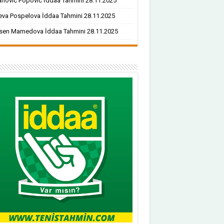
novic Popovic İddaa Tahmini 28.11.2025
va Pospelova İddaa Tahmini 28.11.2025
sen Mamedova İddaa Tahmini 28.11.2025