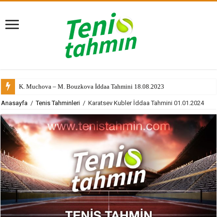
K. Muchova – M. Bouzkova İddaa Tahmini 18.08.2023
Anasayfa
/
Tenis Tahminleri
/
Karatsev Kubler İddaa Tahmini 01.01.2024