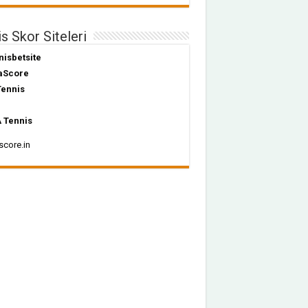
s Skor Siteleri
nisbetsite
aScore
Tennis
 Tennis
score.in