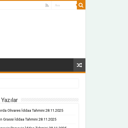
 Yazılar
rda Olivares İddaa Tahmini 28.11.2025
n Grassi İddaa Tahmini 28.11.2025