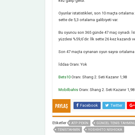
kez galip geldi.
Oyunlar istatistikleri, son 10 maçta ortalama
sette de 5,3 ortalama galibiyeti var.
Bu oyuncu son 365 günde 47 maç oynadı. İstat
yüzdesi %59,6’dır. İlk sette 26 kez kazandı
Son 47 maçta oynanan oyun sayısı ortalama 25
İddaa Oranı: Yok
Bets10
Oranı: Shang 2. Seti Kazanır 1,98
Mobilbahis
Oranı: Shang 2. Seti Kazanır 1,98
Facebook
Twitter
Paylaş
Etiketler
ATP PEKIN
GÜNCEL TENIS TAHMINL
TENISTAHMIN
YOSHIHITO NISHIOKA