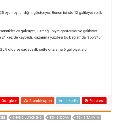
 25 oyun oynandığını gösteriyor. Bunun içinde 12 galibiyet ve ilk
istikler 28 galibiyet, 19 mağlubiyet gösteriyor ve galibiyet
 ve 21 kez de kaybetti. Kazanma yüzdesi bu bağlamda %55,3’tür.
,9 oldu ve sadece ilk sette ortalama 5 galibiyet aldı.
Google +
Stumbleupon
LinkedIn
Pinterest
ERI
SHANG JUNCHENG
TENIS IDDAA
TENIS TAHMIN