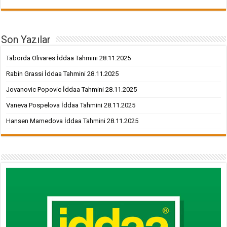
Son Yazılar
Taborda Olivares İddaa Tahmini 28.11.2025
Rabin Grassi İddaa Tahmini 28.11.2025
Jovanovic Popovic İddaa Tahmini 28.11.2025
Vaneva Pospelova İddaa Tahmini 28.11.2025
Hansen Mamedova İddaa Tahmini 28.11.2025