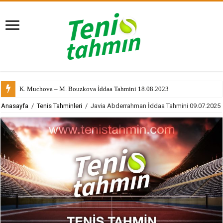
K. Muchova – M. Bouzkova İddaa Tahmini 18.08.2023
Anasayfa
/
Tenis Tahminleri
/
Javia Abderrahman İddaa Tahmini 09.07.2025