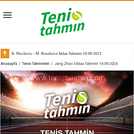
K. Muchova – M. Bouzkova İddaa Tahmini 18.08.2023
Anasayfa
/
Tenis Tahminleri
/
Jang Zhao İddaa Tahmini 14.09.2024