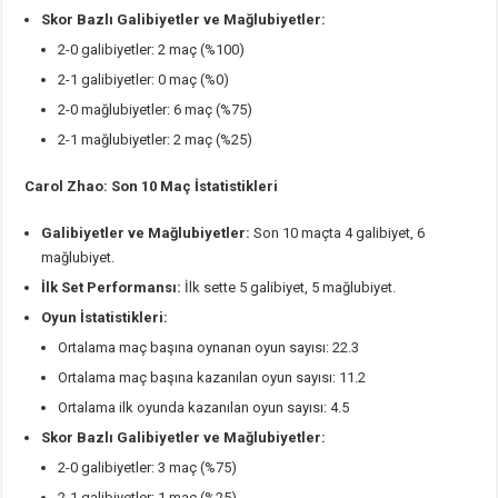
Skor Bazlı Galibiyetler ve Mağlubiyetler:
2-0 galibiyetler: 2 maç (%100)
2-1 galibiyetler: 0 maç (%0)
2-0 mağlubiyetler: 6 maç (%75)
2-1 mağlubiyetler: 2 maç (%25)
Carol Zhao: Son 10 Maç İstatistikleri
Galibiyetler ve Mağlubiyetler:
Son 10 maçta 4 galibiyet, 6
mağlubiyet.
İlk Set Performansı:
İlk sette 5 galibiyet, 5 mağlubiyet.
Oyun İstatistikleri:
Ortalama maç başına oynanan oyun sayısı: 22.3
Ortalama maç başına kazanılan oyun sayısı: 11.2
Ortalama ilk oyunda kazanılan oyun sayısı: 4.5
Skor Bazlı Galibiyetler ve Mağlubiyetler:
2-0 galibiyetler: 3 maç (%75)
2-1 galibiyetler: 1 maç (%25)