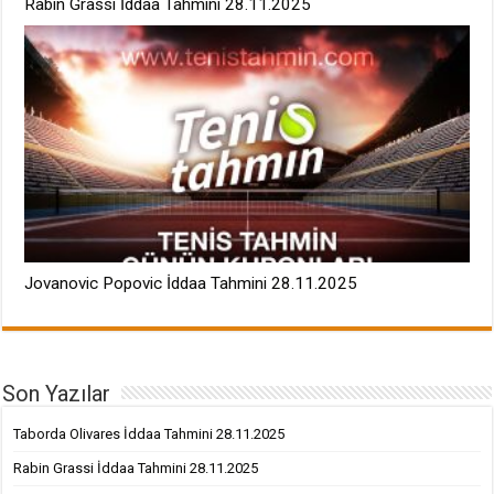
Rabin Grassi İddaa Tahmini 28.11.2025
Jovanovic Popovic İddaa Tahmini 28.11.2025
Son Yazılar
Taborda Olivares İddaa Tahmini 28.11.2025
Rabin Grassi İddaa Tahmini 28.11.2025