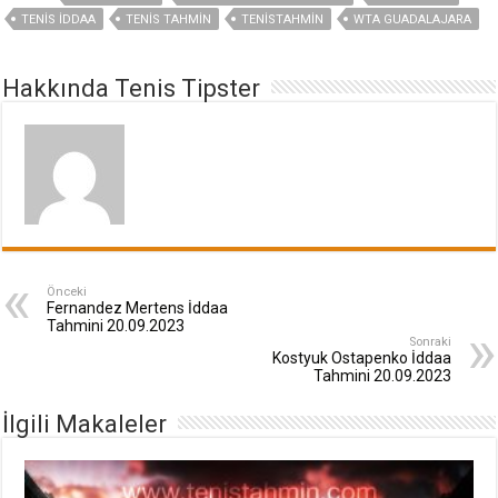
TENIS IDDAA
TENIS TAHMIN
TENISTAHMIN
WTA GUADALAJARA
Hakkında Tenis Tipster
Önceki
Fernandez Mertens İddaa
Tahmini 20.09.2023
Sonraki
Kostyuk Ostapenko İddaa
Tahmini 20.09.2023
İlgili Makaleler