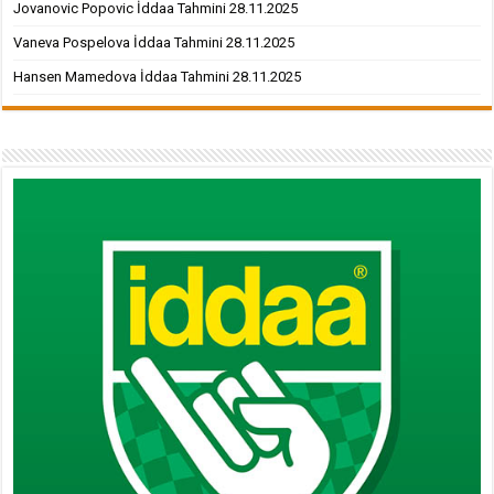
Jovanovic Popovic İddaa Tahmini 28.11.2025
Vaneva Pospelova İddaa Tahmini 28.11.2025
Hansen Mamedova İddaa Tahmini 28.11.2025