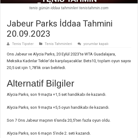
tenis günün iddaa tahminleri tenistahmin.com
Jabeur Parks İddaa Tahmini
20.09.2023
Jabeur
Tenis Tipster
Tenis Tahminleri
yorumlar kapalı
Parks
İddaa
Ons Jabeur ve Alycia Parks, 20 Eylül 2023’te WTA Guadalajara,
Tahmini
20.09.2023
Meksika Kadınlar Tekler’de karşılaşacaklar. Bets10, toplam oyun sayısı
için
20,5 üst için 1,78’lik oran belirledi.
Alternatif Bilgiler
Alycia Parks, son 9 maçta +1,5 set handikabı ile kazandı.
Alycia Parks, son 9 maçta +5,5 oyun handikabı ile kazandı.
Son 7 Ons Jabeur maçının 6’sında 20,5’ten fazla oyun oldu.
Alycia Parks, son 6 maçın 5’inde 2. seti kazandı.