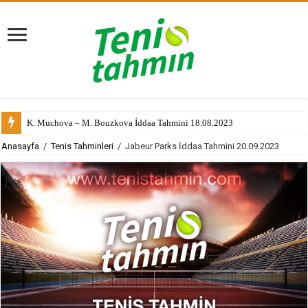
K. Muchova – M. Bouzkova İddaa Tahmini 18.08.2023
Anasayfa
/
Tenis Tahminleri
/
Jabeur Parks İddaa Tahmini 20.09.2023