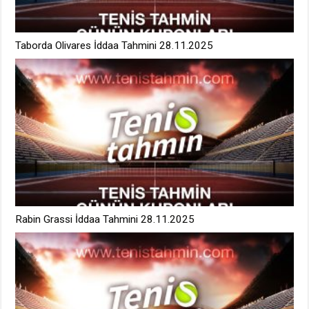
Taborda Olivares İddaa Tahmini 28.11.2025
Rabin Grassi İddaa Tahmini 28.11.2025