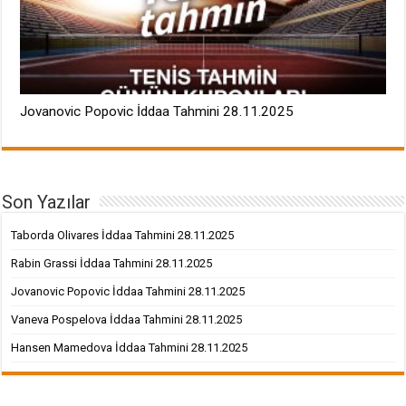
Jovanovic Popovic İddaa Tahmini 28.11.2025
Son Yazılar
Taborda Olivares İddaa Tahmini 28.11.2025
Rabin Grassi İddaa Tahmini 28.11.2025
Jovanovic Popovic İddaa Tahmini 28.11.2025
Vaneva Pospelova İddaa Tahmini 28.11.2025
Hansen Mamedova İddaa Tahmini 28.11.2025