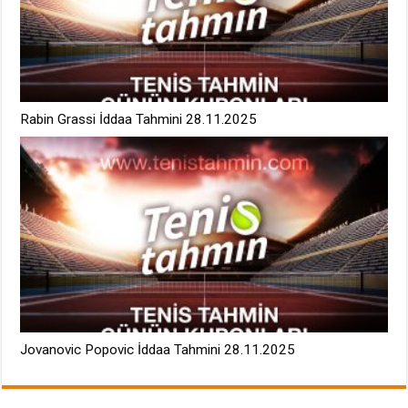
Rabin Grassi İddaa Tahmini 28.11.2025
Jovanovic Popovic İddaa Tahmini 28.11.2025