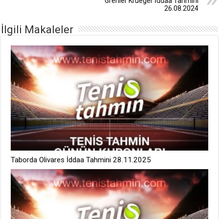
Grenier Krueger İddaa Tahmini
26.08.2024
İlgili Makaleler
Taborda Olivares İddaa Tahmini 28.11.2025