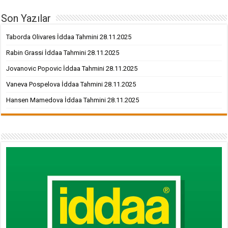
Son Yazılar
Taborda Olivares İddaa Tahmini 28.11.2025
Rabin Grassi İddaa Tahmini 28.11.2025
Jovanovic Popovic İddaa Tahmini 28.11.2025
Vaneva Pospelova İddaa Tahmini 28.11.2025
Hansen Mamedova İddaa Tahmini 28.11.2025