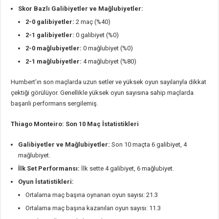
Skor Bazlı Galibiyetler ve Mağlubiyetler:
2-0 galibiyetler:
2 maç (%40)
2-1 galibiyetler:
0 galibiyet (%0)
2-0 mağlubiyetler:
0 mağlubiyet (%0)
2-1 mağlubiyetler:
4 mağlubiyet (%80)
Humbert’ın son maçlarda uzun setler ve yüksek oyun sayılarıyla dikkat
çektiği görülüyor. Genellikle yüksek oyun sayısına sahip maçlarda
başarılı performans sergilemiş.
Thiago Monteiro: Son 10 Maç İstatistikleri
Galibiyetler ve Mağlubiyetler:
Son 10 maçta 6 galibiyet, 4
mağlubiyet.
İlk Set Performansı:
İlk sette 4 galibiyet, 6 mağlubiyet.
Oyun İstatistikleri:
Ortalama maç başına oynanan oyun sayısı: 21.3
Ortalama maç başına kazanılan oyun sayısı: 11.3