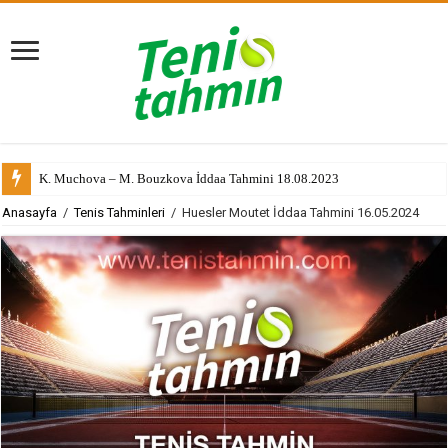
K. Muchova – M. Bouzkova İddaa Tahmini 18.08.2023
Anasayfa
/
Tenis Tahminleri
/
Huesler Moutet İddaa Tahmini 16.05.2024