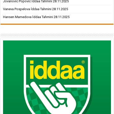
Jovanovic Popovic İddaa Tahmini 28.11.2025
Vaneva Pospelova İddaa Tahmini 28.11.2025
Hansen Mamedova İddaa Tahmini 28.11.2025