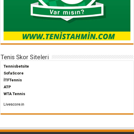
Tenis Skor Siteleri
Tennisbetsite
SofaScore
İTFTennis
ATP
WTA Tennis
Livescore.in