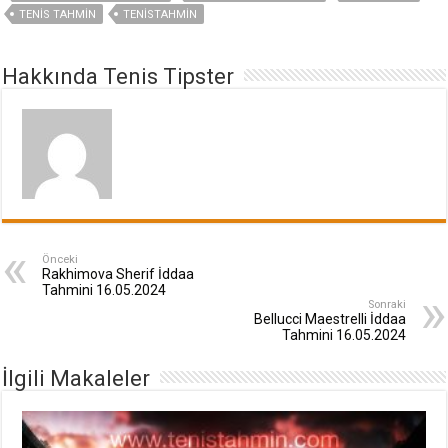
TENIS TAHMIN
TENISTAHMIN
Hakkında Tenis Tipster
Önceki
Rakhimova Sherif İddaa
Tahmini 16.05.2024
Sonraki
Bellucci Maestrelli İddaa
Tahmini 16.05.2024
İlgili Makaleler