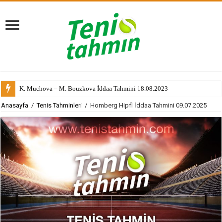
K. Muchova – M. Bouzkova İddaa Tahmini 18.08.2023
Anasayfa
/
Tenis Tahminleri
/
Homberg Hipfl İddaa Tahmini 09.07.2025