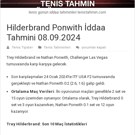
tenis günün iddaa tahminleri tenistahmin.com
Hilderbrand Ponwith İddaa
Tahmini 08.09.2024
Hilderbrand
Tenis Tipster
Tenis Tahminleri
yorumlar kapalı
Ponwith
İddaa
Trey Hilderbrand ve Nathan Ponwith, Challenger Las Vegas
Tahmini
08.09.2024
turnuvasında karşı karşıya gelecek.
için
Son karşılaşmaları 24 Ocak 2024’te ITF USA F2 turnuvasında
gerçekleşti ve Nathan Ponwith 0:2 (2:6; 1:6) galip geldi.
Ortalama Maç Verileri:
İki oyuncunun maçları genellikle 2 set ve
15 oyun üzerinden oynanıyor. Ortalama olarak, Trey Hilderbrand 0
set ve 3 oyun kazanırken, Nathan Ponwith 0.1 set ve 12 oyun
kazanıyor.
Trey Hilderbrand: Son 10 Maç İstatistikleri