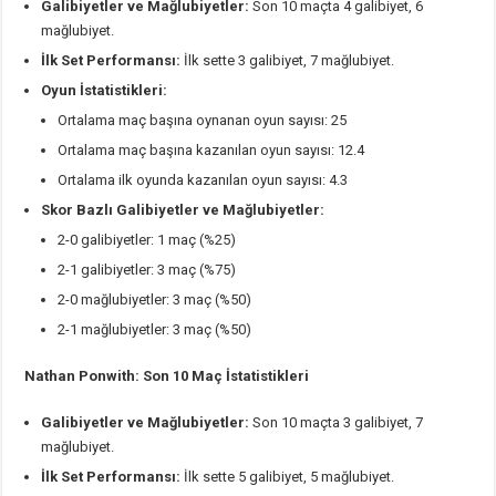
Galibiyetler ve Mağlubiyetler:
Son 10 maçta 4 galibiyet, 6
mağlubiyet.
İlk Set Performansı:
İlk sette 3 galibiyet, 7 mağlubiyet.
Oyun İstatistikleri:
Ortalama maç başına oynanan oyun sayısı: 25
Ortalama maç başına kazanılan oyun sayısı: 12.4
Ortalama ilk oyunda kazanılan oyun sayısı: 4.3
Skor Bazlı Galibiyetler ve Mağlubiyetler:
2-0 galibiyetler: 1 maç (%25)
2-1 galibiyetler: 3 maç (%75)
2-0 mağlubiyetler: 3 maç (%50)
2-1 mağlubiyetler: 3 maç (%50)
Nathan Ponwith: Son 10 Maç İstatistikleri
Galibiyetler ve Mağlubiyetler:
Son 10 maçta 3 galibiyet, 7
mağlubiyet.
İlk Set Performansı:
İlk sette 5 galibiyet, 5 mağlubiyet.