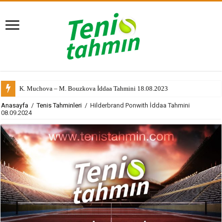
K. Muchova – M. Bouzkova İddaa Tahmini 18.08.2023
Anasayfa
/
Tenis Tahminleri
/
Hilderbrand Ponwith İddaa Tahmini
08.09.2024