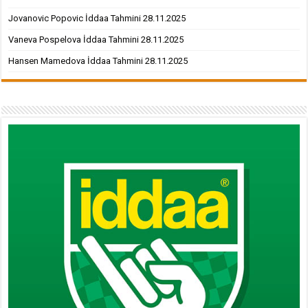
Jovanovic Popovic İddaa Tahmini 28.11.2025
Vaneva Pospelova İddaa Tahmini 28.11.2025
Hansen Mamedova İddaa Tahmini 28.11.2025