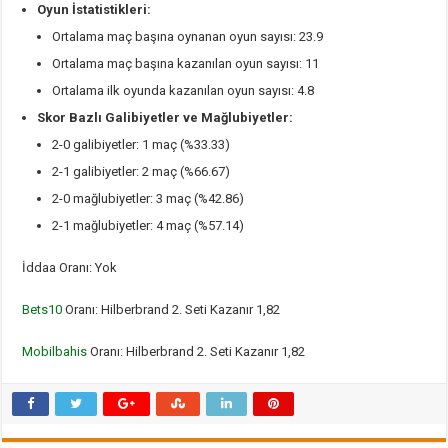
Oyun İstatistikleri:
Ortalama maç başına oynanan oyun sayısı: 23.9
Ortalama maç başına kazanılan oyun sayısı: 11
Ortalama ilk oyunda kazanılan oyun sayısı: 4.8
Skor Bazlı Galibiyetler ve Mağlubiyetler:
2-0 galibiyetler: 1 maç (%33.33)
2-1 galibiyetler: 2 maç (%66.67)
2-0 mağlubiyetler: 3 maç (%42.86)
2-1 mağlubiyetler: 4 maç (%57.14)
İddaa Oranı: Yok
Bets10
Oranı: Hilberbrand 2. Seti Kazanır 1,82
Mobilbahis
Oranı: Hilberbrand 2. Seti Kazanır 1,82