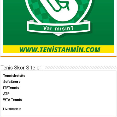
Tenis Skor Siteleri
Tennisbetsite
SofaScore
İTFTennis
ATP
WTA Tennis
Livescore.in