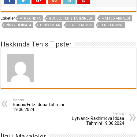
Etiketler
ATP LONDRA
GÜNCEL TENIS TAHMINLERI
MATTEO ARNALDI
RINKY HIJIKATA
TENIS IDDAA
TENIS TAHMIN
TENISTAHMIN
Hakkında Tenis Tipster
Önceki
Raonic Fritz İddaa Tahmini
19.06.2024
Sonraki
Uytvanck Rakhimova İddaa
Tahmini 19.06.2024
İlgili Makaleler