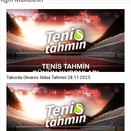
Taborda Olivares İddaa Tahmini 28.11.2025