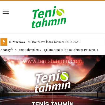
K. Muchova – M. Bouzkova İddaa Tahmini 18.08.2023
Anasayfa
/
Tenis Tahminleri
/
Hijikata Arnaldi İddaa Tahmini 19.06.2024