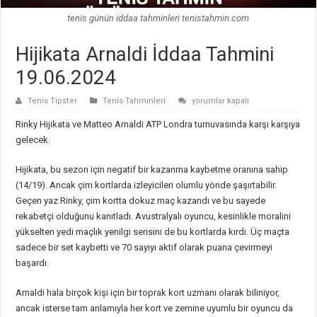
tenis günün iddaa tahminleri tenistahmin.com
Hijikata Arnaldi İddaa Tahmini
19.06.2024
Hijikata
Tenis Tipster
Tenis Tahminleri
yorumlar kapalı
Arnaldi
İddaa
Rinky Hijikata ve Matteo Arnaldi ATP Londra turnuvasında karşı karşıya
Tahmini
19.06.2024
gelecek.
için
Hijikata, bu sezon için negatif bir kazanma kaybetme oranına sahip
(14/19). Ancak çim kortlarda izleyicileri olumlu yönde şaşırtabilir.
Geçen yaz Rinky, çim kortta dokuz maç kazandı ve bu sayede
rekabetçi olduğunu kanıtladı. Avustralyalı oyuncu, kesinlikle moralini
yükselten yedi maçlık yenilgi serisini de bu kortlarda kırdı. Üç maçta
sadece bir set kaybetti ve 70 sayıyı aktif olarak puana çevirmeyi
başardı.
Arnaldi hala birçok kişi için bir toprak kort uzmanı olarak biliniyor,
ancak isterse tam anlamıyla her kort ve zemine uyumlu bir oyuncu da