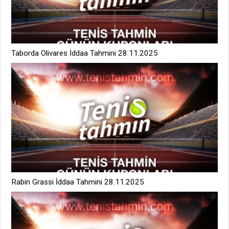
Taborda Olivares İddaa Tahmini 28.11.2025
Rabin Grassi İddaa Tahmini 28.11.2025