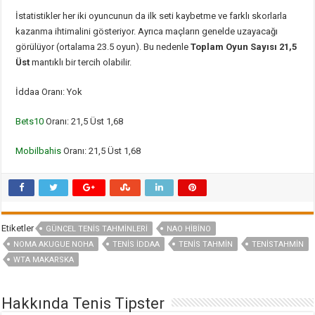
İstatistikler her iki oyuncunun da ilk seti kaybetme ve farklı skorlarla
kazanma ihtimalini gösteriyor. Ayrıca maçların genelde uzayacağı
görülüyor (ortalama 23.5 oyun). Bu nedenle
Toplam Oyun Sayısı 21,5
Üst
mantıklı bir tercih olabilir.
İddaa Oranı: Yok
Bets10
Oranı: 21,5 Üst 1,68
Mobilbahis
Oranı: 21,5 Üst 1,68
Etiketler
GÜNCEL TENIS TAHMINLERI
NAO HIBINO
NOMA AKUGUE NOHA
TENIS IDDAA
TENIS TAHMIN
TENISTAHMIN
WTA MAKARSKA
Hakkında Tenis Tipster